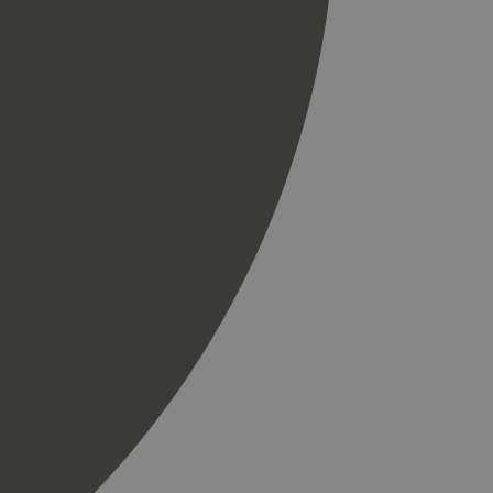
til å skille unike
r som en
spørsel på et
og kampanjedata for
ics. Den lagrer og
ukes til å telle og