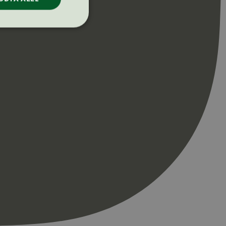
ontoadministrasjon.
re begynnelsen på
er. Den inneholder
re begynnelsen på
er. Den inneholder