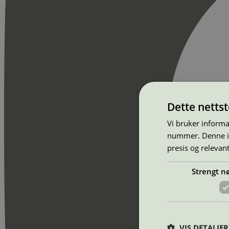
Dette netts
Vi bruker informa
nummer. Denne ide
presis og relevan
Strengt n
VIS DETALJER