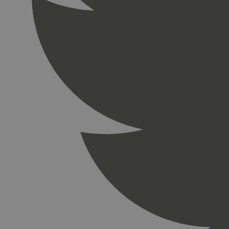
_gid
_ga_PHYYHD0E0G