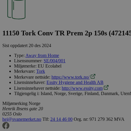
11150 Tork Conv TR Prem 2p 150s (47214
Sist oppdatert
20 des 2024
Type:
Away from Home
Lisensnummer:
SE/004/001
Miljømerke:
EU Ecolabel
Merkevare:
Tork
Merkevare nettside:
https://www.tork.no/
Lisensinnehaver:
Essity Hygiene and Health AB
Lisensinnehaver nettside:
http://www.essity.com
Tilgjengelig i:
Island, Norge, Sverige, Finland, Danmark, Uten
Miljømerking Norge
Henrik Ibsens gate 20
0255 Oslo
hei@svanemerket.no
Tlf:
24 14 46 00
Org. nr: 971 279 362 MVA