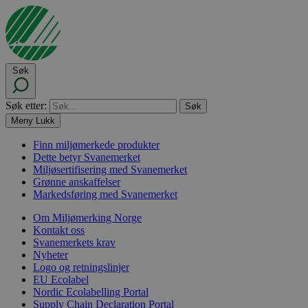
Søk
Søk etter:
Meny
Lukk
Finn miljømerkede produkter
Dette betyr Svanemerket
Miljøsertifisering med Svanemerket
Grønne anskaffelser
Markedsføring med Svanemerket
Om Miljømerking Norge
Kontakt oss
Svanemerkets krav
Nyheter
Logo og retningslinjer
EU Ecolabel
Nordic Ecolabelling Portal
Supply Chain Declaration Portal