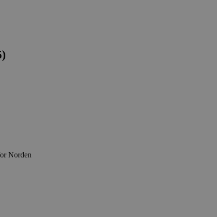
5)
for Norden