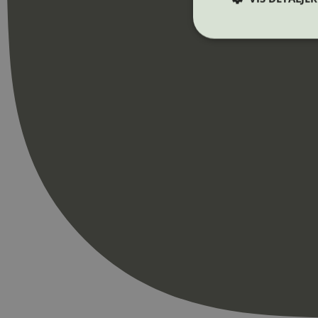
Strengt nødvendige i
Nettstedet kan ikke b
Navn
_hjAbsoluteSession
_hjFirstSeen
pageviewCount
nelapi-product-archi
nelapi-last-visited-