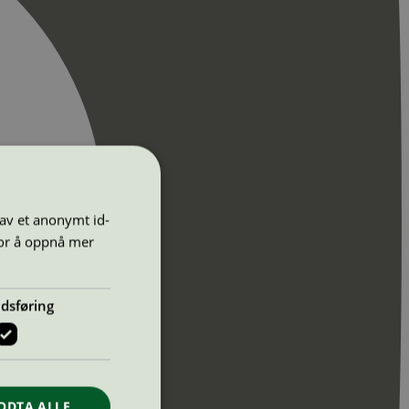
 av et anonymt id-
for å oppnå mer
dsføring
ODTA ALLE