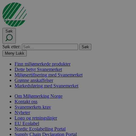
Søk
Søk etter:
Meny
Lukk
Finn miljømerkede produkter
Dette betyr Svanemerket
Miljøsertifisering med Svanemerket
Grønne anskaffelser
Markedsføring med Svanemerket
Om Miljømerking Norge
Kontakt oss
Svanemerkets krav
Nyheter
Logo og retningslinjer
EU Ecolabel
Nordic Ecolabelling Portal
Supply Chain Declaration Portal