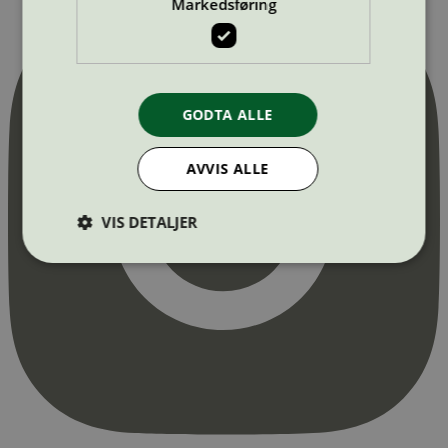
Markedsføring
GODTA ALLE
AVVIS ALLE
VIS DETALJER
Strengt nødvendig
Statistikk
Markedsføring
Strengt nødvendige informasjonskapsler tillater
kjernefunksjoner på nettstedet, som
brukerinnlogging og kontoadministrasjon.
Nettstedet kan ikke brukes riktig uten strengt
nødvendige informasjonskapsler.