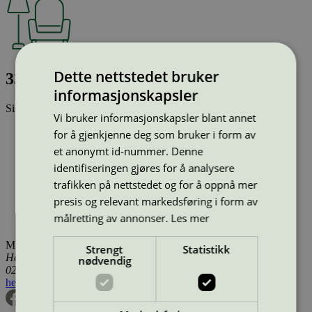
Dette nettstedet bruker
3396 Trinidad Chair, seat upholstered
informasjonskapsler
Sist oppdatert
14 jan 2026
Vi bruker informasjonskapsler blant annet
Type:
Stoler (EU Ecolabel)
for å gjenkjenne deg som bruker i form av
Lisensnummer:
DK/049/002
et anonymt id-nummer. Denne
Miljømerke:
EU Ecolabel
identifiseringen gjøres for å analysere
Merkevare:
Fredericia
Lisensinnehaver:
Kvist Industries A/S
trafikken på nettstedet og for å oppnå mer
Lisensinnehaver nettside:
https://www.kvist.com
presis og relevant markedsføring i form av
Tilgjengelig i:
Island, Norge, Sverige, Finland, Danmark,
målretting av annonser.
Les mer
Utenfor Norden
Miljømerking Norge
Strengt
Statistikk
Henrik Ibsens gate 20
nødvendig
0255 Oslo
hei@svanemerket.no
Tlf:
24 14 46 00
Org. nr: 971 279 362 MVA