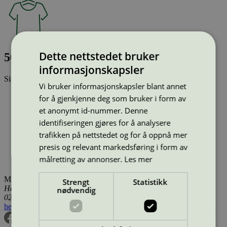
Dette nettstedet bruker
5080 Ledal
informasjonskapsler
Sist oppdatert
17 des 2025
Vi bruker informasjonskapsler blant annet
Type:
Tekstilprodukt (EU Ecolabel)
for å gjenkjenne deg som bruker i form av
Lisensnummer:
NOR/016/001
et anonymt id-nummer. Denne
Miljømerke:
EU Ecolabel
identifiseringen gjøres for å analysere
Merkevare:
Gudbrandsdalens Uldvarefabrik
Merkevare nettside:
https://gu.no
trafikken på nettstedet og for å oppnå mer
Lisensinnehaver:
Gudbrandsdalens Uldvarefabrik AS
presis og relevant markedsføring i form av
Lisensinnehaver nettside:
http://gu.no/no
målretting av annonser.
Les mer
Tilgjengelig i:
Norge, Sverige, Finland, Danmark
Miljømerking Norge
Strengt
Statistikk
Henrik Ibsens gate 20
nødvendig
0255 Oslo
hei@svanemerket.no
Tlf:
24 14 46 00
Org. nr: 971 279 362 MVA