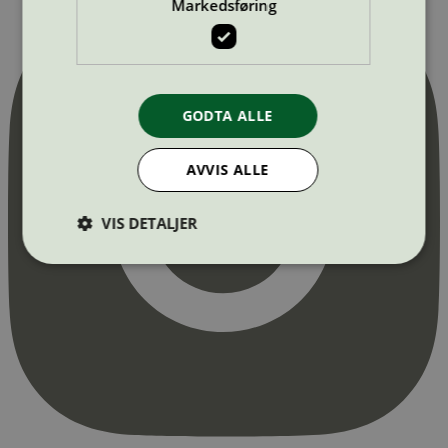
Markedsføring
GODTA ALLE
AVVIS ALLE
VIS DETALJER
Strengt nødvendig
Statistikk
Markedsføring
Strengt nødvendige informasjonskapsler tillater
kjernefunksjoner på nettstedet, som
brukerinnlogging og kontoadministrasjon.
Nettstedet kan ikke brukes riktig uten strengt
nødvendige informasjonskapsler.