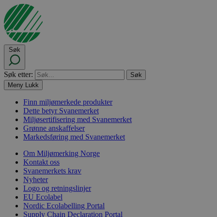
Søk
Søk etter:
Meny
Lukk
Finn miljømerkede produkter
Dette betyr Svanemerket
Miljøsertifisering med Svanemerket
Grønne anskaffelser
Markedsføring med Svanemerket
Om Miljømerking Norge
Kontakt oss
Svanemerkets krav
Nyheter
Logo og retningslinjer
EU Ecolabel
Nordic Ecolabelling Portal
Supply Chain Declaration Portal