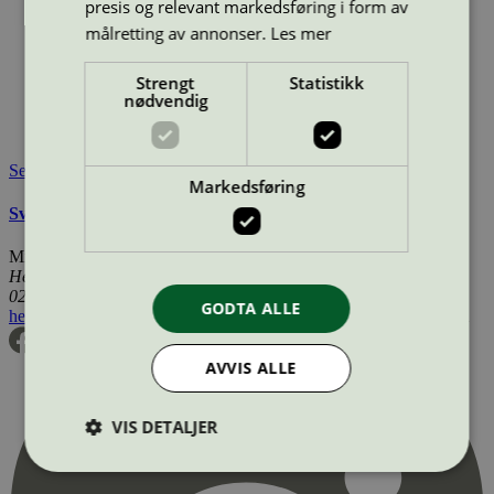
presis og relevant markedsføring i form av
Miljømerke:
Svanemerket
målretting av annonser.
Les mer
Merkevare:
ABENA Puri-Line
Merkevare nettside:
http://www.abena.dk
Strengt
Statistikk
Lisensinnehaver:
Velfyld ApS
nødvendig
Lisensinnehaver nettside:
https://www.velfyld.dk
Tilgjengelig i:
Norge, Sverige, Danmark
Se også
Markedsføring
Svanemerkets krav til rengjøringsmidler
Miljømerking Norge
Henrik Ibsens gate 20
0255 Oslo
GODTA ALLE
hei@svanemerket.no
Tlf:
24 14 46 00
Org. nr: 971 279 362 MVA
AVVIS ALLE
VIS DETALJER