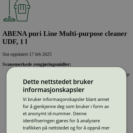
ABENA puri Line Multi-purpose cleaner
UDF, 1 l
Sist oppdatert
17 feb 2025
Svanemerkede rengjøringsmidler:
Inneholder stoffer som har gjennomgått Svanemerkets strenge
kjemikaliekontroll, som tar hensyn til både helse og miljø.
Dette nettstedet bruker
Vasker effektivt rent og er drøyt i bruk.
informasjonskapsler
Har emballasje som i utforming og materialer bidrar til en
sirkulær økonomi
Vi bruker informasjonskapsler blant annet
for å gjenkjenne deg som bruker i form av
Strekkode (GTIN):
et anonymt id-nummer. Denne
5703538387357
identifiseringen gjøres for å analysere
Vis alle GTIN
Vis færre GTIN
trafikken på nettstedet og for å oppnå mer
Type:
Universalrengjøringsmidler profesjonelle
Lisensnummer:
5026 0038