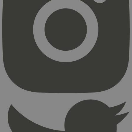
Strengt nødvendig
Statistikk
Markedsføring
Strengt nødvendige informasjonskapsler tillater
kjernefunksjoner på nettstedet, som
brukerinnlogging og kontoadministrasjon.
Nettstedet kan ikke brukes riktig uten strengt
nødvendige informasjonskapsler.
Provider
/
Navn
Utløpsdato
Domene
_hjAbsoluteSessionInProgress
29
Hotjar Ltd
minutter
.svanemerket.no
54
sekunder
_hjFirstSeen
29
Hotjar Ltd
minutter
.svanemerket.no
54
sekunder