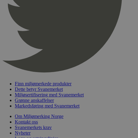
pageviewCount
.svanemerket.no
Sesjon
nelapi-product-archive-filters
svanemerket.no
4 dager 4
timer
nelapi-last-visited-category
svanemerket.no
4 dager 4
timer
wordpress_test_cookie
Sesjon
Automattic
Inc.
svanemerket.no
_hjIncludedInPageviewSample
2 minutter
Hotjar Ltd
svanemerket.no
Finn miljømerkede produkter
Dette betyr Svanemerket
Miljøsertifisering med Svanemerket
Grønne anskaffelser
Markedsføring med Svanemerket
Om Miljømerking Norge
Kontakt oss
Svanemerkets krav
Nyheter