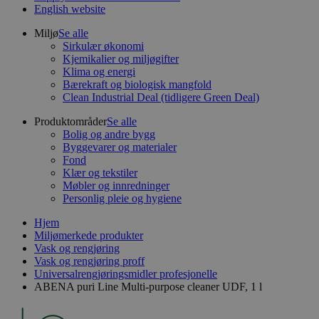
English website
Miljø
Se alle
Sirkulær økonomi
Kjemikalier og miljøgifter
Klima og energi
Bærekraft og biologisk mangfold
Clean Industrial Deal (tidligere Green Deal)
Produktområder
Se alle
Bolig og andre bygg
Byggevarer og materialer
Fond
Klær og tekstiler
Møbler og innredninger
Personlig pleie og hygiene
Hjem
Miljømerkede produkter
Vask og rengjøring
Vask og rengjøring proff
Universalrengjøringsmidler profesjonelle
ABENA puri Line Multi-purpose cleaner UDF, 1 l