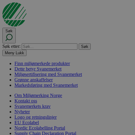
Søk
Søk etter:
Meny
Lukk
Finn miljømerkede produkter
Dette betyr Svanemerket
Miljøsertifisering med Svanemerket
Grønne anskaffelser
Markedsføring med Svanemerket
Om Miljømerking Norge
Kontakt oss
Svanemerkets krav
Nyheter
Logo og retningslinjer
EU Ecolabel
Nordic Ecolabelling Portal
Supply Chain Declaration Portal