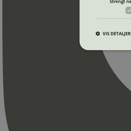
Strengt n
VIS DETALJER
Strengt nødvendige i
Nettstedet kan ikke b
Navn
_hjAbsoluteSession
_hjFirstSeen