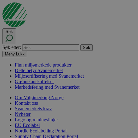
Søk
Søk etter:
Meny
Lukk
Finn miljømerkede produkter
Dette betyr Svanemerket
Miljøsertifisering med Svanemerket
Grønne anskaffelser
Markedsføring med Svanemerket
Om Miljømerking Norge
Kontakt oss
Svanemerkets krav
Nyheter
Logo og retningslinjer
EU Ecolabel
Nordic Ecolabelling Portal
Supply Chain Declaration Portal