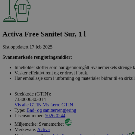
Activa Free Sanitet Sur, 1 l
Sist oppdatert
17 feb 2025
Svanemerkede rengjøringsmidler:
Inneholder stoffer som har gjennomgått Svanemerkets strenge kj
Vasker effektivt rent og er drøyt i bruk.
Har emballasje som i utforming og materialer bidrar til en sirk
Strekkode (GTIN):
7330006303014
Vis alle GTIN
Vis færre GTIN
Type:
Bad- og sanitærrengjøring
Lisensnummer:
5026 0244
Miljømerke:
Svanemerket
Merkevare:
Activa