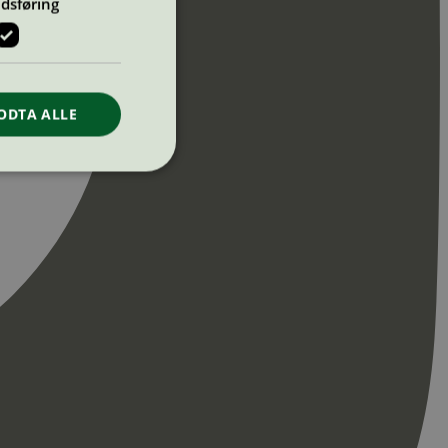
dsføring
ODTA ALLE
ontoadministrasjon.
re begynnelsen på
er. Den inneholder
re begynnelsen på
er. Den inneholder