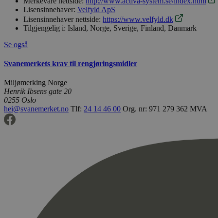
Merkevare nettside:
http://www.activa-system.se/index.html
Lisensinnehaver:
Velfyld ApS
Lisensinnehaver nettside:
https://www.velfyld.dk
Tilgjengelig i:
Island, Norge, Sverige, Finland, Danmark
Se også
Svanemerkets krav til rengjøringsmidler
Miljømerking Norge
Henrik Ibsens gate 20
0255 Oslo
hei@svanemerket.no
Tlf:
24 14 46 00
Org. nr: 971 279 362 MVA