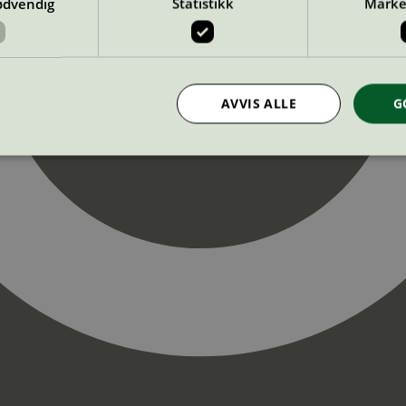
ødvendig
Statistikk
Marke
AVVIS ALLE
G
Strengt nødvendig
Statistikk
Markedsføring
nformasjonskapsler tillater kjernefunksjoner på nettstedet, som brukerinnlogging og k
rukes riktig uten strengt nødvendige informasjonskapsler.
Provider
/
Utløpsdato
Beskrivelse
Domene
InProgress
29
Cookien er satt slik at Hotjar kan spo
Hotjar Ltd
minutter
brukerens reise for et totalt antall økt
.svanemerket.no
54
ingen identifiserbar informasjon.
sekunder
29
Cookien er satt slik at Hotjar kan spo
Hotjar Ltd
minutter
brukerens reise for et totalt antall økt
.svanemerket.no
54
ingen identifiserbar informasjon.