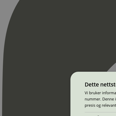
Dette netts
Vi bruker informa
nummer. Denne ide
presis og relevan