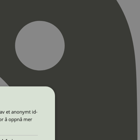
 av et anonymt id-
for å oppnå mer