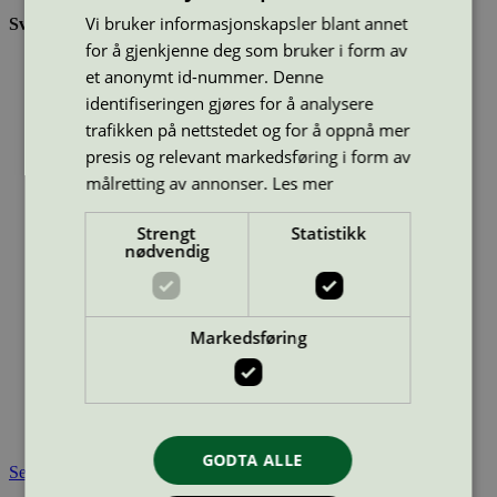
Vi bruker informasjonskapsler blant annet
Svanemerkede vedovner og peisinnsatser:
for å gjenkjenne deg som bruker i form av
Er rentbrennende og har lave utslipp av skadelige stoffer i
et anonymt id-nummer. Denne
røyken
Har høy virkningsgrad, slik at brenselet utnyttes effektivt
identifiseringen gjøres for å analysere
Evt naturstein i ovnen må komme fra steinbrudd som
trafikken på nettstedet og for å oppnå mer
oppfyller ILO-konvensjoner for arbeidsmiljø
presis og relevant markedsføring i form av
målretting av annonser.
Les mer
Strekkode (GTIN):
5704065005721
Strengt
Statistikk
Vis alle GTIN
Vis færre GTIN
nødvendig
Type:
Vedovn
Lisensnummer:
5078 0004
(
5078 0018
)
Miljømerke:
Svanemerket
Merkevare:
Aduro
Markedsføring
Merkevare nettside:
https://www.aduro.dk/
Lisensinnehaver:
Aduro A/S
Lisensinnehaver nettside:
https://www.aduro.dk
Tilgjengelig i:
Island, Norge, Sverige, Finland, Danmark,
Utenfor Norden
GODTA ALLE
Se også