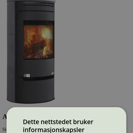
Aduro 1.1 SK
Dette nettstedet bruker
informasjonskapsler
Sist oppdatert
07 jan 2026