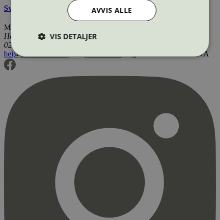
Svanemerkets krav til ovner og peisinnsatser
AVVIS ALLE
Miljømerking Norge
VIS DETALJER
Henrik Ibsens gate 20
0255 Oslo
hei@svanemerket.no
Tlf:
24 14 46 00
Org. nr: 971 279 362 MVA
Strengt nødvendig
Statistikk
Markedsføring
Strengt nødvendige informasjonskapsler tillater
kjernefunksjoner på nettstedet, som
brukerinnlogging og kontoadministrasjon.
Nettstedet kan ikke brukes riktig uten strengt
nødvendige informasjonskapsler.
Provider
/
Navn
Utløpsdato
Domene
_hjAbsoluteSessionInProgress
29
Hotjar Ltd
minutter
.svanemerket.no
54
sekunder