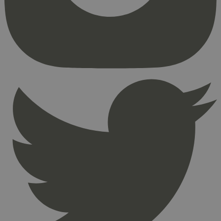
_hjFirstSeen
29
Hotjar Ltd
minutter
.svanemerket.no
54
sekunder
pageviewCount
.svanemerket.no
Sesjon
nelapi-product-archive-filters
svanemerket.no
4 dager 4
timer
nelapi-last-visited-category
svanemerket.no
4 dager 4
timer
wordpress_test_cookie
Sesjon
Automattic
Inc.
svanemerket.no
_hjIncludedInPageviewSample
2 minutter
Hotjar Ltd
svanemerket.no