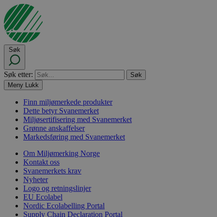
Søk
Søk etter:
Meny
Lukk
Finn miljømerkede produkter
Dette betyr Svanemerket
Miljøsertifisering med Svanemerket
Grønne anskaffelser
Markedsføring med Svanemerket
Om Miljømerking Norge
Kontakt oss
Svanemerkets krav
Nyheter
Logo og retningslinjer
EU Ecolabel
Nordic Ecolabelling Portal
Supply Chain Declaration Portal