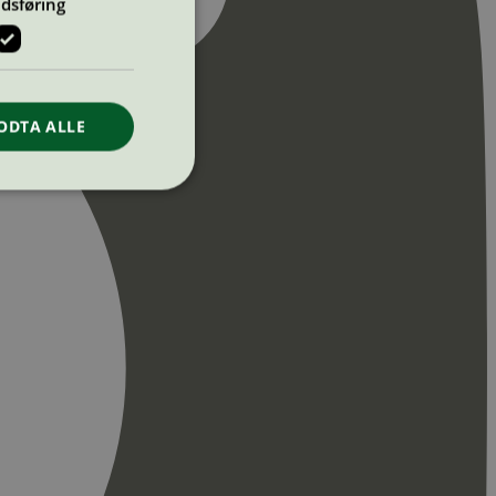
dsføring
ODTA ALLE
ontoadministrasjon.
re begynnelsen på
er. Den inneholder
re begynnelsen på
er. Den inneholder