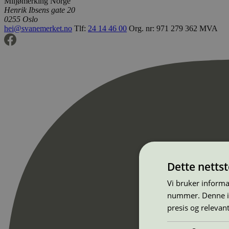
Miljømerking Norge
Henrik Ibsens gate 20
0255 Oslo
hei@svanemerket.no
Tlf:
24 14 46 00
Org. nr: 971 279 362 MVA
Dette netts
Vi bruker informa
nummer. Denne ide
presis og relevan