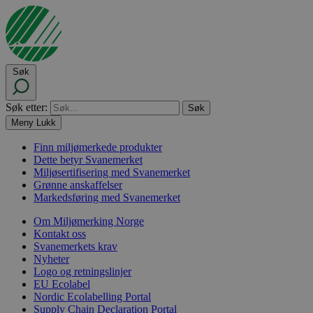
Søk
Søk etter:
Meny
Lukk
Finn miljømerkede produkter
Dette betyr Svanemerket
Miljøsertifisering med Svanemerket
Grønne anskaffelser
Markedsføring med Svanemerket
Om Miljømerking Norge
Kontakt oss
Svanemerkets krav
Nyheter
Logo og retningslinjer
EU Ecolabel
Nordic Ecolabelling Portal
Supply Chain Declaration Portal