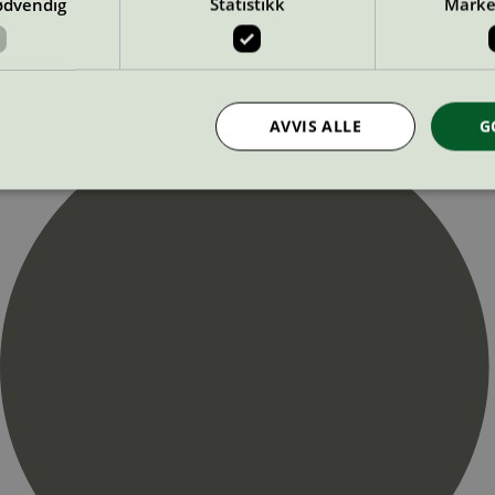
ødvendig
Statistikk
Marke
AVVIS ALLE
G
Strengt nødvendig
Statistikk
Markedsføring
nformasjonskapsler tillater kjernefunksjoner på nettstedet, som brukerinnlogging og k
rukes riktig uten strengt nødvendige informasjonskapsler.
Provider
/
Utløpsdato
Beskrivelse
Domene
InProgress
29
Cookien er satt slik at Hotjar kan spo
Hotjar Ltd
minutter
brukerens reise for et totalt antall økt
.svanemerket.no
54
ingen identifiserbar informasjon.
sekunder
29
Cookien er satt slik at Hotjar kan spo
Hotjar Ltd
minutter
brukerens reise for et totalt antall økt
.svanemerket.no
54
ingen identifiserbar informasjon.