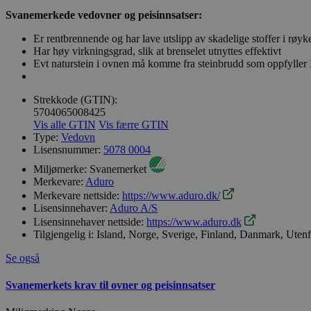
Svanemerkede vedovner og peisinnsatser:
Er rentbrennende og har lave utslipp av skadelige stoffer i røyk
Har høy virkningsgrad, slik at brenselet utnyttes effektivt
Evt naturstein i ovnen må komme fra steinbrudd som oppfyller
Strekkode (GTIN):
5704065008425
Vis alle GTIN
Vis færre GTIN
Type:
Vedovn
Lisensnummer:
5078 0004
Miljømerke:
Svanemerket
Merkevare:
Aduro
Merkevare nettside:
https://www.aduro.dk/
Lisensinnehaver:
Aduro A/S
Lisensinnehaver nettside:
https://www.aduro.dk
Tilgjengelig i:
Island, Norge, Sverige, Finland, Danmark, Uten
Se også
Svanemerkets krav til ovner og peisinnsatser