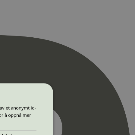
 av et anonymt id-
for å oppnå mer