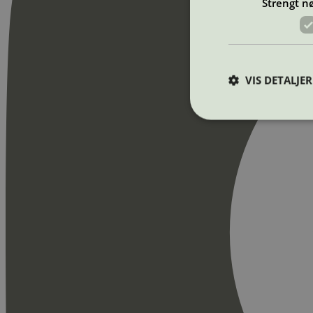
Strengt n
VIS DETALJER
Strengt nødvendige i
Nettstedet kan ikke b
Navn
_hjAbsoluteSession
_hjFirstSeen