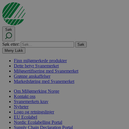
Søk
Søk etter:
Meny
Lukk
Finn miljømerkede produkter
Dette betyr Svanemerket
Miljøsertifisering med Svanemerket
Grønne anskaffelser
Markedsføring med Svanemerket
Om Miljømerking Norge
Kontakt oss
Svanemerkets krav
Nyheter
Logo og retningslinjer
EU Ecolabel
Nordic Ecolabelling Portal
Supply Chain Declaration Portal