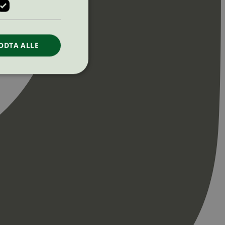
ODTA ALLE
ontoadministrasjon.
re begynnelsen på
er. Den inneholder
re begynnelsen på
er. Den inneholder