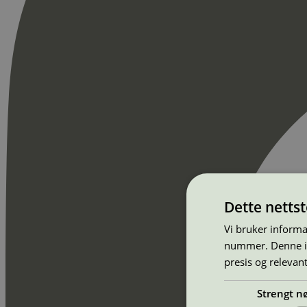
Dette netts
Vi bruker informa
nummer. Denne ide
presis og relevan
Strengt n