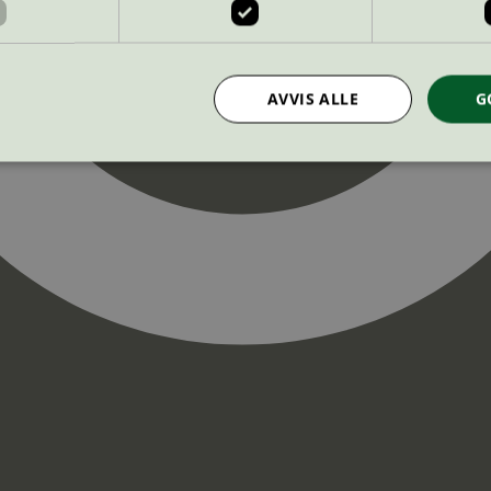
AVVIS ALLE
G
Strengt nødvendig
Statistikk
Markedsføring
nformasjonskapsler tillater kjernefunksjoner på nettstedet, som brukerinnlogging og k
rukes riktig uten strengt nødvendige informasjonskapsler.
Provider
/
Utløpsdato
Beskrivelse
Domene
InProgress
29
Cookien er satt slik at Hotjar kan spo
Hotjar Ltd
minutter
brukerens reise for et totalt antall økt
.svanemerket.no
54
ingen identifiserbar informasjon.
sekunder
29
Cookien er satt slik at Hotjar kan spo
Hotjar Ltd
minutter
brukerens reise for et totalt antall økt
.svanemerket.no
54
ingen identifiserbar informasjon.
sekunder