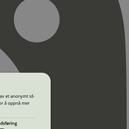
 av et anonymt id-
for å oppnå mer
dsføring