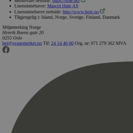
Merkevare nettside:
https://hoie.no/
Lisensinnehaver:
Mascot Høie AS
Lisensinnehaver nettside:
http://www.hoie.no
Tilgjengelig i:
Island, Norge, Sverige, Finland, Danmark
Miljømerking Norge
Henrik Ibsens gate 20
0255 Oslo
hei@svanemerket.no
Tlf:
24 14 46 00
Org. nr: 971 279 362 MVA