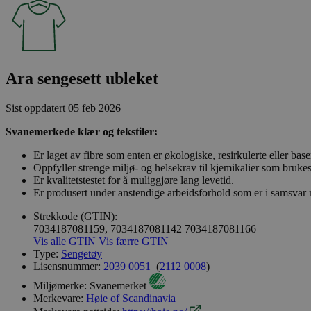
Ara sengesett ubleket
Sist oppdatert
05 feb 2026
Svanemerkede klær og tekstiler:
Er laget av fibre som enten er økologiske, resirkulerte eller bas
Oppfyller strenge miljø- og helsekrav til kjemikalier som brukes
Er kvalitetstestet for å muliggjøre lang levetid.
Er produsert under anstendige arbeidsforhold som er i samsvar
Strekkode (GTIN):
7034187081159, 7034187081142
7034187081166
Vis alle GTIN
Vis færre GTIN
Type:
Sengetøy
Lisensnummer:
2039 0051
(
2112 0008
)
Miljømerke:
Svanemerket
Merkevare:
Høie of Scandinavia