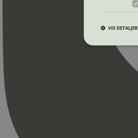
VIS DETALJER
Strengt nødvendige i
Nettstedet kan ikke b
Navn
_hjAbsoluteSession
_hjFirstSeen