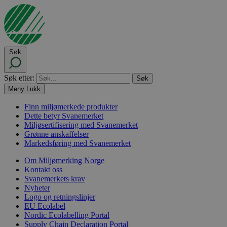
Søk
Søk etter:
Meny
Lukk
Finn miljømerkede produkter
Dette betyr Svanemerket
Miljøsertifisering med Svanemerket
Grønne anskaffelser
Markedsføring med Svanemerket
Om Miljømerking Norge
Kontakt oss
Svanemerkets krav
Nyheter
Logo og retningslinjer
EU Ecolabel
Nordic Ecolabelling Portal
Supply Chain Declaration Portal