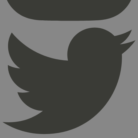
Nettstedet kan ikke brukes riktig uten strengt
nødvendige informasjonskapsler.
Provider
/
Navn
Utløpsdato
Domene
_hjAbsoluteSessionInProgress
29
Hotjar Ltd
minutter
.svanemerket.no
54
sekunder
_hjFirstSeen
29
Hotjar Ltd
minutter
.svanemerket.no
54
sekunder
pageviewCount
.svanemerket.no
Sesjon
nelapi-product-archive-filters
svanemerket.no
4 dager 4
timer
nelapi-last-visited-category
svanemerket.no
4 dager 4
timer