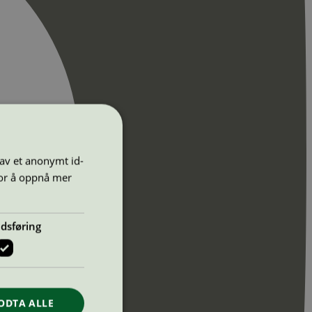
 av et anonymt id-
for å oppnå mer
dsføring
ODTA ALLE