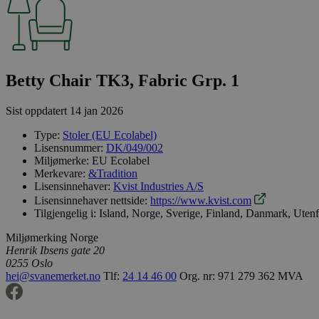
Betty Chair TK3, Fabric Grp. 1
Sist oppdatert
14 jan 2026
Type:
Stoler (EU Ecolabel)
Lisensnummer:
DK/049/002
Miljømerke:
EU Ecolabel
Merkevare:
&Tradition
Lisensinnehaver:
Kvist Industries A/S
Lisensinnehaver nettside:
https://www.kvist.com
Tilgjengelig i:
Island, Norge, Sverige, Finland, Danmark, Uten
Miljømerking Norge
Henrik Ibsens gate 20
0255 Oslo
hei@svanemerket.no
Tlf:
24 14 46 00
Org. nr: 971 279 362 MVA