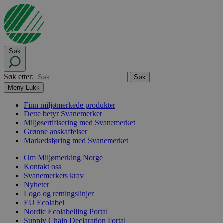
Søk
Søk etter:
Meny
Lukk
Finn miljømerkede produkter
Dette betyr Svanemerket
Miljøsertifisering med Svanemerket
Grønne anskaffelser
Markedsføring med Svanemerket
Om Miljømerking Norge
Kontakt oss
Svanemerkets krav
Nyheter
Logo og retningslinjer
EU Ecolabel
Nordic Ecolabelling Portal
Supply Chain Declaration Portal