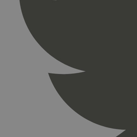
_gid
_ga_PHYYHD0E0G