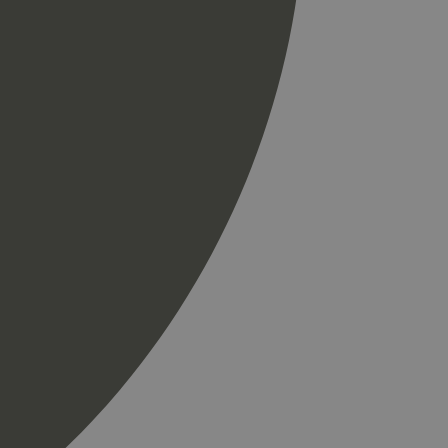
r som en
spørsel på et
og kampanjedata for
ics. Den lagrer og
ukes til å telle og