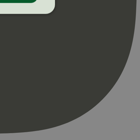
ontoadministrasjon.
re begynnelsen på
er. Den inneholder
re begynnelsen på
er. Den inneholder