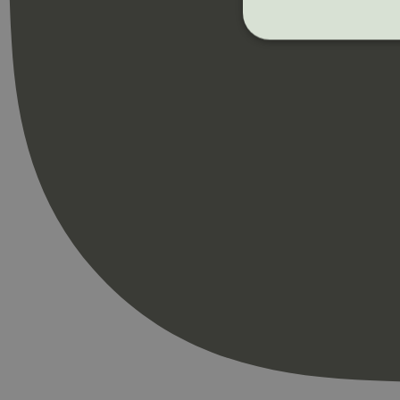
Strengt nødvendige i
Nettstedet kan ikke b
Navn
_hjAbsoluteSession
_hjFirstSeen
pageviewCount
nelapi-product-archi
nelapi-last-visited-