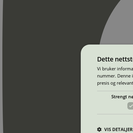
Dette netts
Vi bruker informa
nummer. Denne ide
presis og relevan
Strengt n
VIS DETALJER