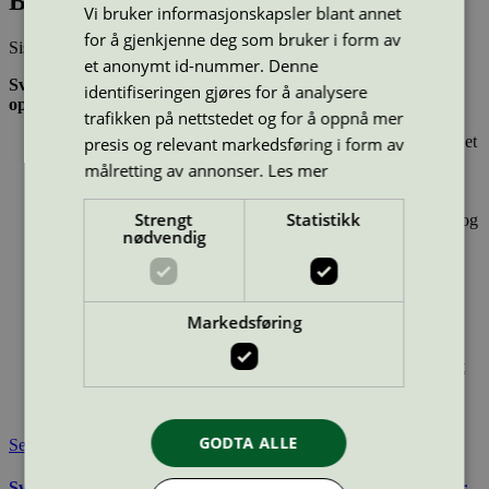
Briquettes TM Grilly, 10 kg
Vi bruker informasjonskapsler blant annet
for å gjenkjenne deg som bruker i form av
Sist oppdatert
05 mar 2025
et anonymt id-nummer. Denne
Svanemerkede pellets, vedbriketter, grillkull og andre
identifiseringen gjøres for å analysere
opptenningsprodukter:
trafikken på nettstedet og for å oppnå mer
Er laget av fornybare materialer på en energieffektiv måte – et
presis og relevant markedsføring i form av
viktig klimatiltak
målretting av annonser.
Les mer
Trevirket kommer ikke fra ulovlig hugst, full sporbarhet til
skogen det kom fra
Strengt
Statistikk
Er produsert i tråd med FNs konvensjoner om arbeidsmiljø og
nødvendig
menneskerettigheter.
Type:
Grillbriketter
Lisensnummer:
2087 0011
Markedsføring
Miljømerke:
Svanemerket
Merkevare:
Grilly
Lisensinnehaver:
ALC Perechin Timber and Chemical Plant
Lisensinnehaver nettside:
https://lxk.com.ua/
Tilgjengelig i:
Norge, Sverige, Danmark, Utenfor Norden
GODTA ALLE
Se også
Svanemerkets krav til faste brensler og opptenningsprodukter