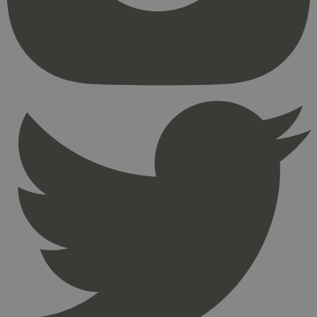
_hjFirstSeen
29
Hotjar Ltd
minutter
.svanemerket.no
54
sekunder
pageviewCount
.svanemerket.no
Sesjon
nelapi-product-archive-filters
svanemerket.no
4 dager 4
timer
nelapi-last-visited-category
svanemerket.no
4 dager 4
timer
wordpress_test_cookie
Sesjon
Automattic
Inc.
svanemerket.no
_hjIncludedInPageviewSample
2 minutter
Hotjar Ltd
svanemerket.no