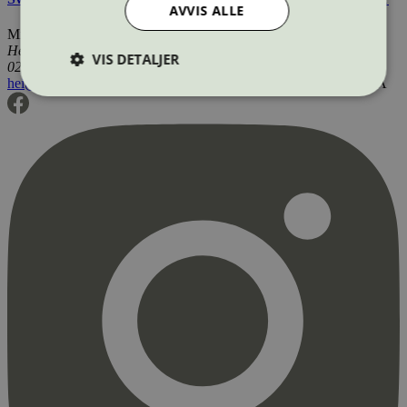
AVVIS ALLE
Miljømerking Norge
Henrik Ibsens gate 20
VIS DETALJER
0255 Oslo
hei@svanemerket.no
Tlf:
24 14 46 00
Org. nr: 971 279 362 MVA
Strengt nødvendig
Statistikk
Markedsføring
Strengt nødvendige informasjonskapsler tillater
kjernefunksjoner på nettstedet, som
brukerinnlogging og kontoadministrasjon.
Nettstedet kan ikke brukes riktig uten strengt
nødvendige informasjonskapsler.
Provider
/
Navn
Utløpsdato
Domene
_hjAbsoluteSessionInProgress
29
Hotjar Ltd
minutter
.svanemerket.no
54
sekunder