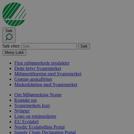
Søk
Søk etter:
Meny
Lukk
Finn miljømerkede produkter
Dette betyr Svanemerket
Miljøsertifisering med Svanemerket
Grønne anskaffelser
Markedsføring med Svanemerket
Om Miljømerking Norge
Kontakt oss
Svanemerkets krav
Nyheter
Logo og retningslinjer
EU Ecolabel
Nordic Ecolabelling Portal
Supply Chain Declaration Portal