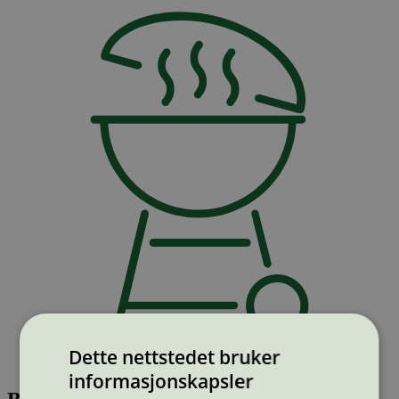
Dette nettstedet bruker
informasjonskapsler