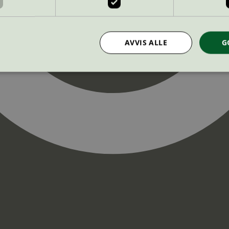
AVVIS ALLE
G
Strengt nødvendig
Statistikk
Markedsføring
nformasjonskapsler tillater kjernefunksjoner på nettstedet, som brukerinnlogging og k
rukes riktig uten strengt nødvendige informasjonskapsler.
Provider
/
Utløpsdato
Beskrivelse
Domene
InProgress
29
Cookien er satt slik at Hotjar kan spo
Hotjar Ltd
minutter
brukerens reise for et totalt antall økt
.svanemerket.no
54
ingen identifiserbar informasjon.
sekunder
29
Cookien er satt slik at Hotjar kan spo
Hotjar Ltd
minutter
brukerens reise for et totalt antall økt
.svanemerket.no
54
ingen identifiserbar informasjon.
sekunder