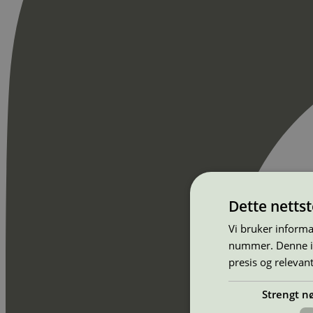
Dette netts
Vi bruker informa
nummer. Denne ide
presis og relevan
Strengt n