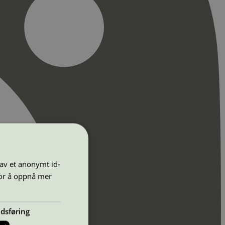
 av et anonymt id-
for å oppnå mer
dsføring