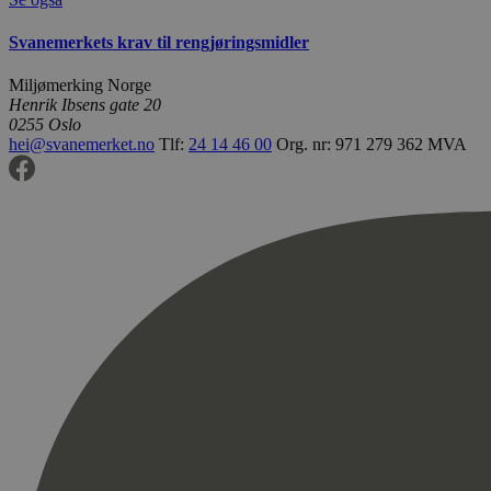
Svanemerkets krav til rengjøringsmidler
Miljømerking Norge
Henrik Ibsens gate 20
0255 Oslo
hei@svanemerket.no
Tlf:
24 14 46 00
Org. nr: 971 279 362 MVA