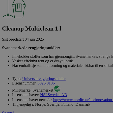
Cleanup Multiclean 1 l
Sist oppdatert
04 jun 2025
Svanemerkede rengjøringsmidler:
Inneholder stoffer som har gjennomgått Svanemerkets strenge kj
Vasker effektivt rent og er drøyt i bruk.
Har emballasje som i utforming og materialer bidrar til en sirk
Type:
Universalrengjøringsmidler
Lisensnummer:
3026 0136
Miljømerke:
Svanemerket
Lisensinnehaver:
NSI Sweden AB
Lisensinnehaver nettside:
https://www.nordicsurfaceinnovation
Tilgjengelig i:
Norge, Sverige, Finland, Danmark
Se også