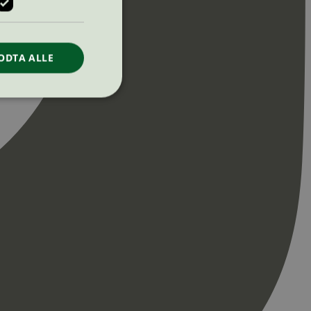
ODTA ALLE
ontoadministrasjon.
re begynnelsen på
er. Den inneholder
re begynnelsen på
er. Den inneholder