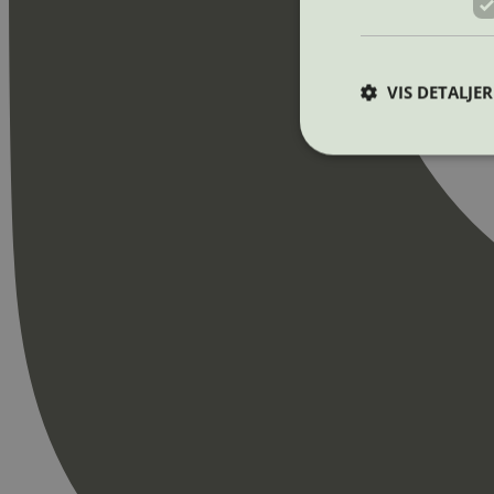
VIS DETALJER
Strengt nødvendige i
Nettstedet kan ikke b
Navn
_hjAbsoluteSession
_hjFirstSeen