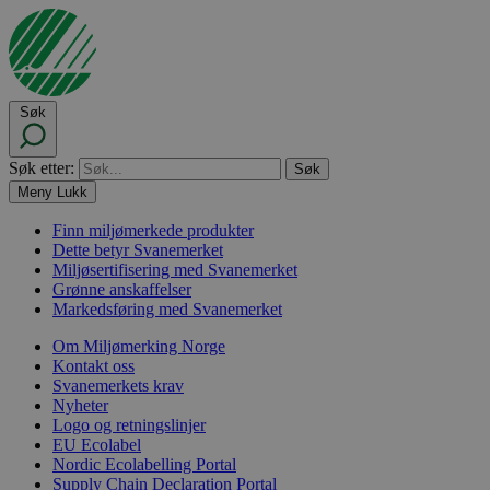
Søk
Søk etter:
Meny
Lukk
Finn miljømerkede produkter
Dette betyr Svanemerket
Miljøsertifisering med Svanemerket
Grønne anskaffelser
Markedsføring med Svanemerket
Om Miljømerking Norge
Kontakt oss
Svanemerkets krav
Nyheter
Logo og retningslinjer
EU Ecolabel
Nordic Ecolabelling Portal
Supply Chain Declaration Portal