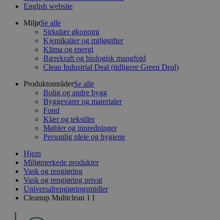
English website
Miljø
Se alle
Sirkulær økonomi
Kjemikalier og miljøgifter
Klima og energi
Bærekraft og biologisk mangfold
Clean Industrial Deal (tidligere Green Deal)
Produktområder
Se alle
Bolig og andre bygg
Byggevarer og materialer
Fond
Klær og tekstiler
Møbler og innredninger
Personlig pleie og hygiene
Hjem
Miljømerkede produkter
Vask og rengjøring
Vask og rengjøring privat
Universalrengjøringsmidler
Cleanup Multiclean 1 l