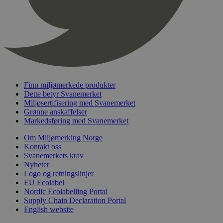
nelapi-product-archive-filters
svanemerket.no
4 dager 4
timer
nelapi-last-visited-category
svanemerket.no
4 dager 4
timer
wordpress_test_cookie
Sesjon
Automattic
Inc.
svanemerket.no
Finn miljømerkede produkter
Dette betyr Svanemerket
_hjIncludedInPageviewSample
2 minutter
Hotjar Ltd
Miljøsertifisering med Svanemerket
svanemerket.no
Grønne anskaffelser
Markedsføring med Svanemerket
Om Miljømerking Norge
Kontakt oss
Svanemerkets krav
Nyheter
Logo og retningslinjer
EU Ecolabel
Nordic Ecolabelling Portal
Provider
/
Supply Chain Declaration Portal
Navn
Utløpsdato
Beskrivelse
Domene
English website
_gat_UA-
.svanemerket.no
54
Dette er en 
Provider
/