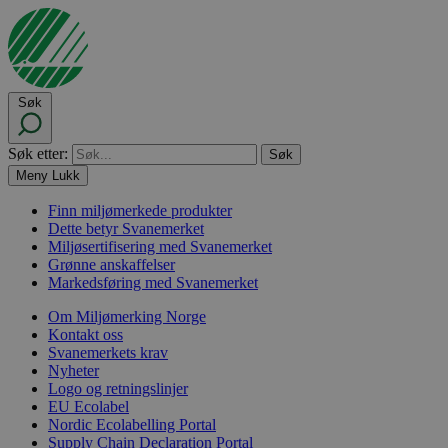
Søk
Søk etter:
Meny
Lukk
Finn miljømerkede produkter
Dette betyr Svanemerket
Miljøsertifisering med Svanemerket
Grønne anskaffelser
Markedsføring med Svanemerket
Om Miljømerking Norge
Kontakt oss
Svanemerkets krav
Nyheter
Logo og retningslinjer
EU Ecolabel
Nordic Ecolabelling Portal
Supply Chain Declaration Portal