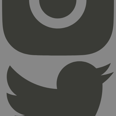
Strengt nødvendige informasjonskapsler tillater
kjernefunksjoner på nettstedet, som
brukerinnlogging og kontoadministrasjon.
Nettstedet kan ikke brukes riktig uten strengt
nødvendige informasjonskapsler.
Provider
/
Navn
Utløpsdato
Domene
_hjAbsoluteSessionInProgress
29
Hotjar Ltd
minutter
.svanemerket.no
54
sekunder
_hjFirstSeen
29
Hotjar Ltd
minutter
.svanemerket.no
54
sekunder
pageviewCount
.svanemerket.no
Sesjon