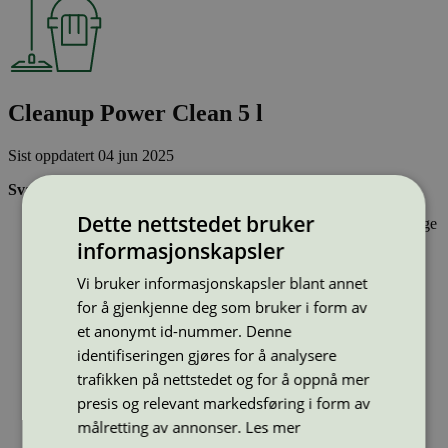
Cleanup Power Clean 5 l
Sist oppdatert
04 jun 2025
Svanemerkede rengjøringsmidler:
Dette nettstedet bruker
Inneholder stoffer som har gjennomgått Svanemerkets strenge
kjemikaliekontroll, som tar hensyn til både helse og miljø.
informasjonskapsler
Vasker effektivt rent og er drøyt i bruk.
Har emballasje som i utforming og materialer bidrar til en
Vi bruker informasjonskapsler blant annet
sirkulær økonomi
for å gjenkjenne deg som bruker i form av
et anonymt id-nummer. Denne
Type:
Universalrengjøringsmidler
identifiseringen gjøres for å analysere
Lisensnummer:
3026 0136
trafikken på nettstedet og for å oppnå mer
Miljømerke:
Svanemerket
presis og relevant markedsføring i form av
Lisensinnehaver:
NSI Sweden AB
målretting av annonser.
Les mer
Lisensinnehaver nettside: