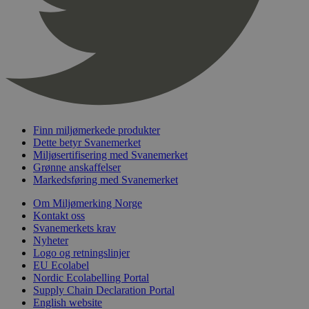
nelapi-product-archive-filters
svanemerket.no
4 dager 4
timer
nelapi-last-visited-category
svanemerket.no
4 dager 4
timer
wordpress_test_cookie
Sesjon
Automattic
Inc.
svanemerket.no
Finn miljømerkede produkter
_hjIncludedInPageviewSample
2 minutter
Hotjar Ltd
Dette betyr Svanemerket
svanemerket.no
Miljøsertifisering med Svanemerket
Grønne anskaffelser
Markedsføring med Svanemerket
Om Miljømerking Norge
Kontakt oss
Svanemerkets krav
Nyheter
Logo og retningslinjer
EU Ecolabel
Nordic Ecolabelling Portal
Provider
/
Navn
Utløpsdato
Beskrivelse
Supply Chain Declaration Portal
Domene
English website