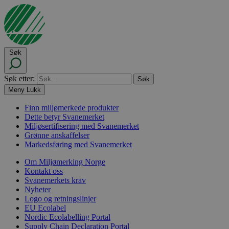
Søk
Søk etter:
Meny
Lukk
Finn miljømerkede produkter
Dette betyr Svanemerket
Miljøsertifisering med Svanemerket
Grønne anskaffelser
Markedsføring med Svanemerket
Om Miljømerking Norge
Kontakt oss
Svanemerkets krav
Nyheter
Logo og retningslinjer
EU Ecolabel
Nordic Ecolabelling Portal
Supply Chain Declaration Portal