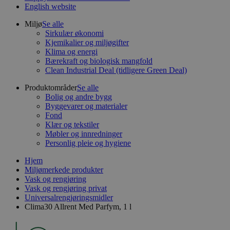
English website
Miljø
Se alle
Sirkulær økonomi
Kjemikalier og miljøgifter
Klima og energi
Bærekraft og biologisk mangfold
Clean Industrial Deal (tidligere Green Deal)
Produktområder
Se alle
Bolig og andre bygg
Byggevarer og materialer
Fond
Klær og tekstiler
Møbler og innredninger
Personlig pleie og hygiene
Hjem
Miljømerkede produkter
Vask og rengjøring
Vask og rengjøring privat
Universalrengjøringsmidler
Clima30 Allrent Med Parfym, 1 l