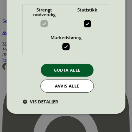
https://www.nordicsurfaceinnovation.com/
Strengt
Statistikk
Tilgjengelig i:
Norge, Sverige
nødvendig
Se også
Svanemerkets krav til rengjøringsmidler
Markedsføring
Miljømerking Norge
Henrik Ibsens gate 20
0255 Oslo
hei@svanemerket.no
Tlf:
24 14 46 00
Org. nr: 971 279 362 MVA
GODTA ALLE
AVVIS ALLE
VIS DETALJER
Strengt nødvendig
Statistikk