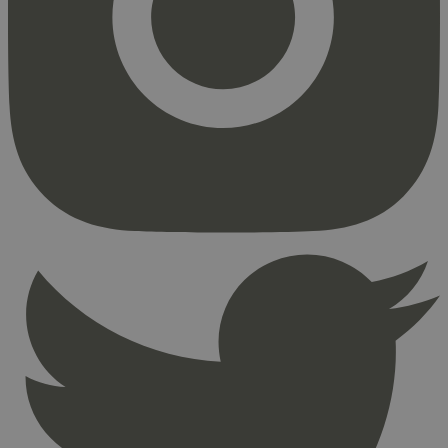
Markedsføring
Strengt nødvendige informasjonskapsler tillater
kjernefunksjoner på nettstedet, som
brukerinnlogging og kontoadministrasjon.
Nettstedet kan ikke brukes riktig uten strengt
nødvendige informasjonskapsler.
Provider
/
Navn
Utløpsdato
Domene
_hjAbsoluteSessionInProgress
29
Hotjar Ltd
minutter
.svanemerket.no
54
sekunder
_hjFirstSeen
29
Hotjar Ltd
minutter
.svanemerket.no
54
sekunder
pageviewCount
.svanemerket.no
Sesjon