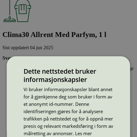
Clima30 Allrent Med Parfym, 1 l
Sist oppdatert
04 jun 2025
Svanemerkede rengjøringsmidler:
Inneholder stoffer som har gjennomgått Svanemerkets strenge
Dette nettstedet bruker
kjemikaliekontroll, som tar hensyn til både helse og miljø.
informasjonskapsler
Vasker effektivt rent og er drøyt i bruk.
Har emballasje som i utforming og materialer bidrar til en
Vi bruker informasjonskapsler blant annet
sirkulær økonomi
for å gjenkjenne deg som bruker i form av
et anonymt id-nummer. Denne
Type:
Universalrengjøringsmidler
identifiseringen gjøres for å analysere
Lisensnummer:
3026 0136
trafikken på nettstedet og for å oppnå mer
Miljømerke:
Svanemerket
presis og relevant markedsføring i form av
Merkevare:
CLIMA30
Lisensinnehaver:
NSI Sweden AB
målretting av annonser.
Les mer
Lisensinnehaver nettside: