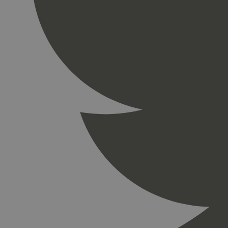
_gid
_ga_PHYYHD0E0G