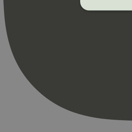
Strengt nødvendige i
Nettstedet kan ikke b
Navn
_hjAbsoluteSession
_hjFirstSeen
pageviewCount
nelapi-product-archi
nelapi-last-visited-