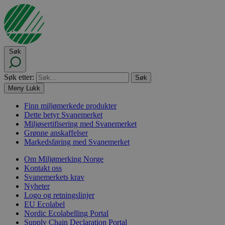
Søk
Søk etter:
Meny
Lukk
Finn miljømerkede produkter
Dette betyr Svanemerket
Miljøsertifisering med Svanemerket
Grønne anskaffelser
Markedsføring med Svanemerket
Om Miljømerking Norge
Kontakt oss
Svanemerkets krav
Nyheter
Logo og retningslinjer
EU Ecolabel
Nordic Ecolabelling Portal
Supply Chain Declaration Portal