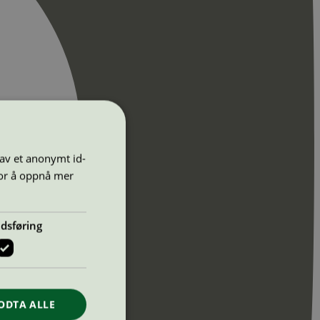
 av et anonymt id-
for å oppnå mer
dsføring
ODTA ALLE