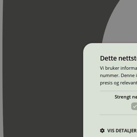
Dette netts
Vi bruker informa
nummer. Denne ide
presis og relevan
Strengt n
VIS DETALJER