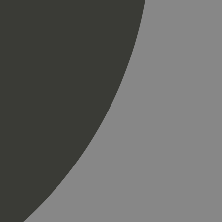
spørsel på et
og kampanjedata for
ics. Den lagrer og
ukes til å telle og