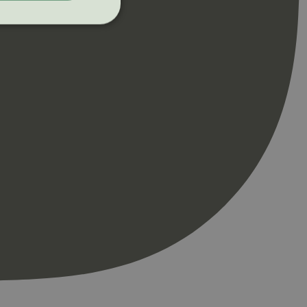
ontoadministrasjon.
re begynnelsen på
er. Den inneholder
re begynnelsen på
er. Den inneholder