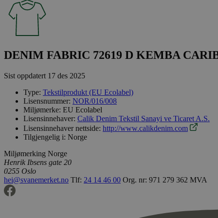
DENIM FABRIC 72619 D KEMBA CARI
Sist oppdatert
17 des 2025
Type:
Tekstilprodukt (EU Ecolabel)
Lisensnummer:
NOR/016/008
Miljømerke:
EU Ecolabel
Lisensinnehaver:
Calik Denim Tekstil Sanayi ve Ticaret A.S.
Lisensinnehaver nettside:
http://www.calikdenim.com
Tilgjengelig i:
Norge
Miljømerking Norge
Henrik Ibsens gate 20
0255 Oslo
hei@svanemerket.no
Tlf:
24 14 46 00
Org. nr: 971 279 362 MVA