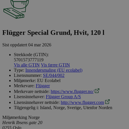
Flügger Special Grund, Hvit, 120 l
Sist oppdatert
04 mar 2026
Strekkode (GTIN):
5701573777119
Vis alle GTIN
Vis færre GTIN
Type:
Innendørsmaling (EU ecolabel)
Lisensnummer:
SE/044/002
Miljømerke:
EU Ecolabel
Merkevare:
Flügger
Merkevare nettside:
https://www.flugger.no/
Lisensinnehaver:
Flügger Group A/S
Lisensinnehaver nettside:
http://www.flugger.com
Tilgjengelig i:
Island, Norge, Sverige, Utenfor Norden
Miljømerking Norge
Henrik Ibsens gate 20
0255 Oslo