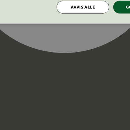
AVVIS ALLE
G
Strengt nødvendig
Statistikk
Markedsføring
nformasjonskapsler tillater kjernefunksjoner på nettstedet, som brukerinnlogging og k
rukes riktig uten strengt nødvendige informasjonskapsler.
Provider
/
Utløpsdato
Beskrivelse
Domene
InProgress
29
Cookien er satt slik at Hotjar kan spo
Hotjar Ltd
minutter
brukerens reise for et totalt antall økt
.svanemerket.no
54
ingen identifiserbar informasjon.
sekunder
29
Cookien er satt slik at Hotjar kan spo
Hotjar Ltd
minutter
brukerens reise for et totalt antall økt
.svanemerket.no
54
ingen identifiserbar informasjon.
sekunder
.svanemerket.no
Sesjon
ve-filters
svanemerket.no
4 dager 4
timer