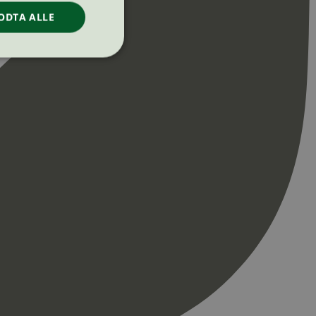
ODTA ALLE
ontoadministrasjon.
re begynnelsen på
er. Den inneholder
re begynnelsen på
er. Den inneholder