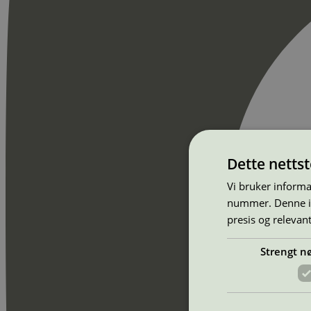
Dette netts
Vi bruker informa
nummer. Denne ide
presis og relevan
Strengt n