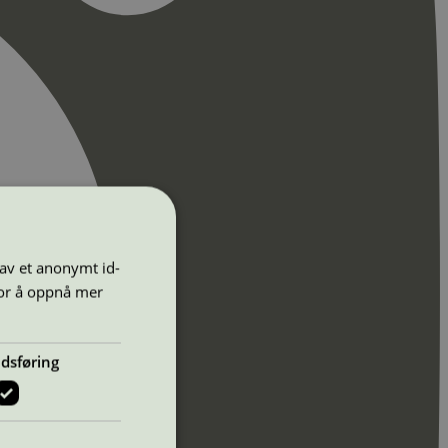
 av et anonymt id-
for å oppnå mer
dsføring