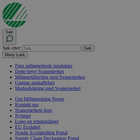
Søk
Søk etter:
Meny
Lukk
Finn miljømerkede produkter
Dette betyr Svanemerket
Miljøsertifisering med Svanemerket
Grønne anskaffelser
Markedsføring med Svanemerket
Om Miljømerking Norge
Kontakt oss
Svanemerkets krav
Nyheter
Logo og retningslinjer
EU Ecolabel
Nordic Ecolabelling Portal
Supply Chain Declaration Portal