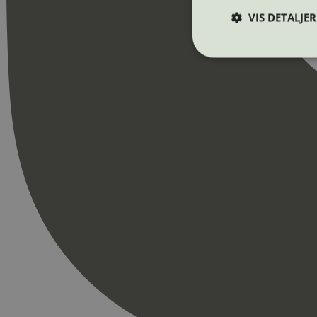
VIS DETALJER
Strengt nødvendige i
Nettstedet kan ikke b
Navn
_hjAbsoluteSession
_hjFirstSeen
pageviewCount
nelapi-product-archi