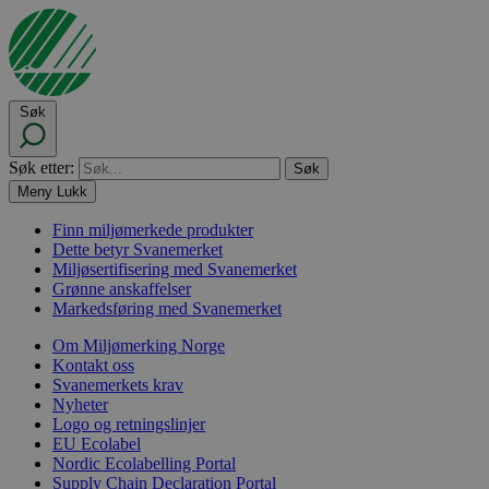
Søk
Søk etter:
Meny
Lukk
Finn miljømerkede produkter
Dette betyr Svanemerket
Miljøsertifisering med Svanemerket
Grønne anskaffelser
Markedsføring med Svanemerket
Om Miljømerking Norge
Kontakt oss
Svanemerkets krav
Nyheter
Logo og retningslinjer
EU Ecolabel
Nordic Ecolabelling Portal
Supply Chain Declaration Portal