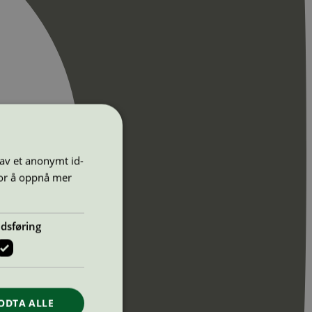
 av et anonymt id-
for å oppnå mer
dsføring
ODTA ALLE