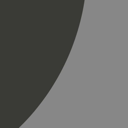
r som en
spørsel på et
og kampanjedata for
ics. Den lagrer og
ukes til å telle og