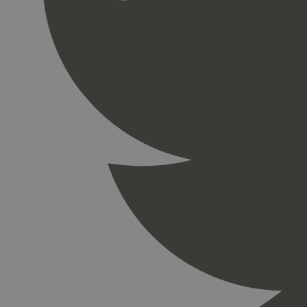
_gid
_ga_PHYYHD0E0G