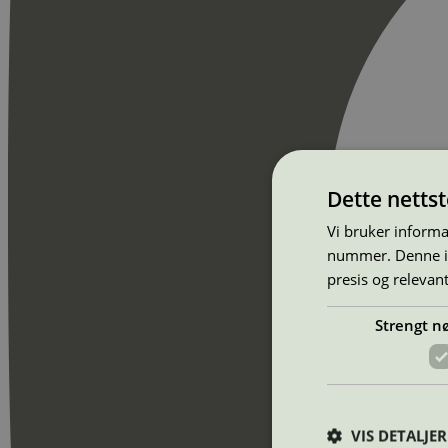
Dette netts
Vi bruker informa
nummer. Denne ide
presis og relevan
Strengt n
VIS DETALJER