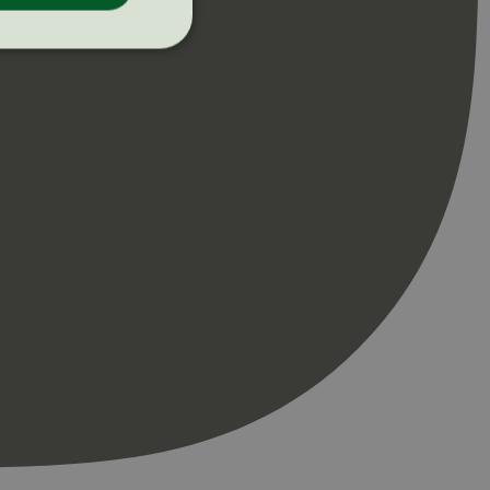
ontoadministrasjon.
re begynnelsen på
er. Den inneholder
re begynnelsen på
er. Den inneholder