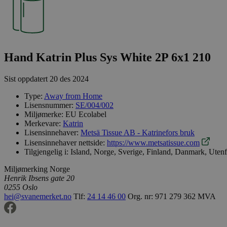
Hand Katrin Plus Sys White 2P 6x1 210
Sist oppdatert
20 des 2024
Type:
Away from Home
Lisensnummer:
SE/004/002
Miljømerke:
EU Ecolabel
Merkevare:
Katrin
Lisensinnehaver:
Metsä Tissue AB - Katrinefors bruk
Lisensinnehaver nettside:
https://www.metsatissue.com
Tilgjengelig i:
Island, Norge, Sverige, Finland, Danmark, Uten
Miljømerking Norge
Henrik Ibsens gate 20
0255 Oslo
hei@svanemerket.no
Tlf:
24 14 46 00
Org. nr: 971 279 362 MVA