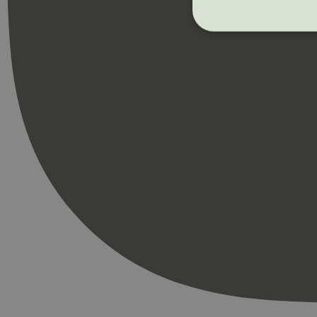
Strengt nødvendige i
Nettstedet kan ikke b
Navn
_hjAbsoluteSession
_hjFirstSeen
pageviewCount
nelapi-product-archi
nelapi-last-visited-