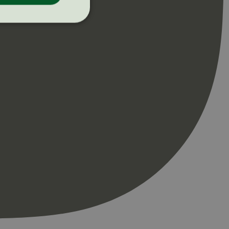
ontoadministrasjon.
re begynnelsen på
er. Den inneholder
re begynnelsen på
er. Den inneholder