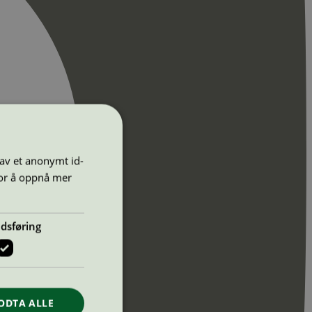
 av et anonymt id-
for å oppnå mer
dsføring
ODTA ALLE