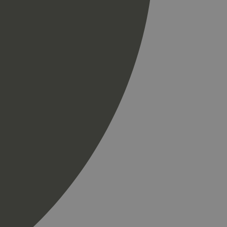
r som en
spørsel på et
og kampanjedata for
ics. Den lagrer og
ukes til å telle og