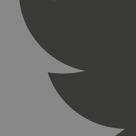
_gid
_ga_PHYYHD0E0G