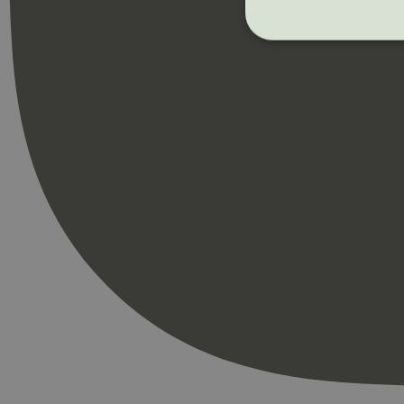
Strengt nødvendige i
Nettstedet kan ikke b
Navn
_hjAbsoluteSession
_hjFirstSeen
pageviewCount
nelapi-product-archi
nelapi-last-visited-