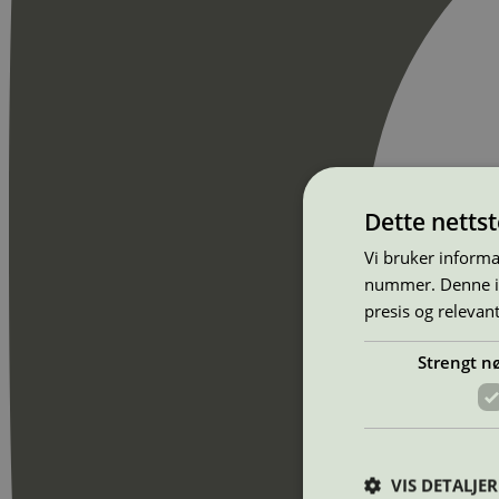
Dette netts
Vi bruker informa
nummer. Denne ide
presis og relevan
Strengt n
VIS DETALJER