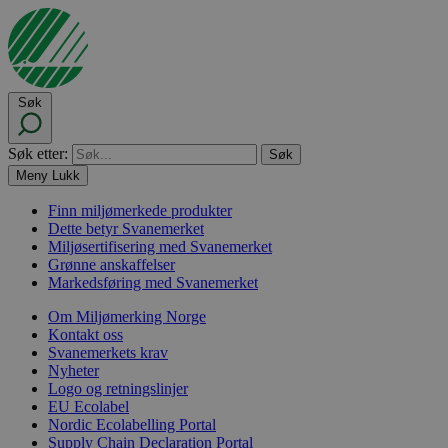
Søk
Søk etter:
Meny
Lukk
Finn miljømerkede produkter
Dette betyr Svanemerket
Miljøsertifisering med Svanemerket
Grønne anskaffelser
Markedsføring med Svanemerket
Om Miljømerking Norge
Kontakt oss
Svanemerkets krav
Nyheter
Logo og retningslinjer
EU Ecolabel
Nordic Ecolabelling Portal
Supply Chain Declaration Portal