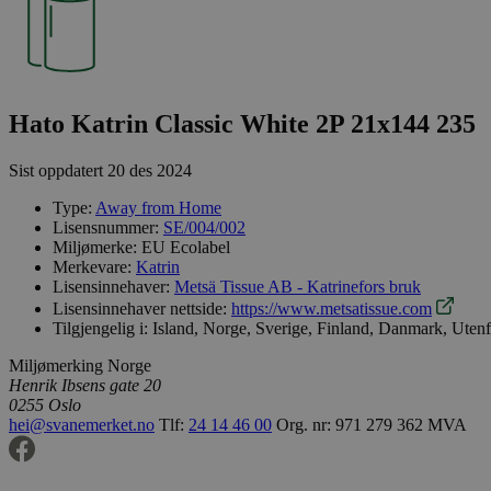
Hato Katrin Classic White 2P 21x144 235
Sist oppdatert
20 des 2024
Type:
Away from Home
Lisensnummer:
SE/004/002
Miljømerke:
EU Ecolabel
Merkevare:
Katrin
Lisensinnehaver:
Metsä Tissue AB - Katrinefors bruk
Lisensinnehaver nettside:
https://www.metsatissue.com
Tilgjengelig i:
Island, Norge, Sverige, Finland, Danmark, Uten
Miljømerking Norge
Henrik Ibsens gate 20
0255 Oslo
hei@svanemerket.no
Tlf:
24 14 46 00
Org. nr: 971 279 362 MVA