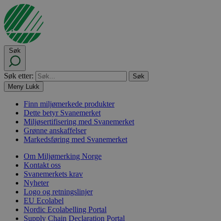
Søk
Søk etter:
Meny
Lukk
Finn miljømerkede produkter
Dette betyr Svanemerket
Miljøsertifisering med Svanemerket
Grønne anskaffelser
Markedsføring med Svanemerket
Om Miljømerking Norge
Kontakt oss
Svanemerkets krav
Nyheter
Logo og retningslinjer
EU Ecolabel
Nordic Ecolabelling Portal
Supply Chain Declaration Portal