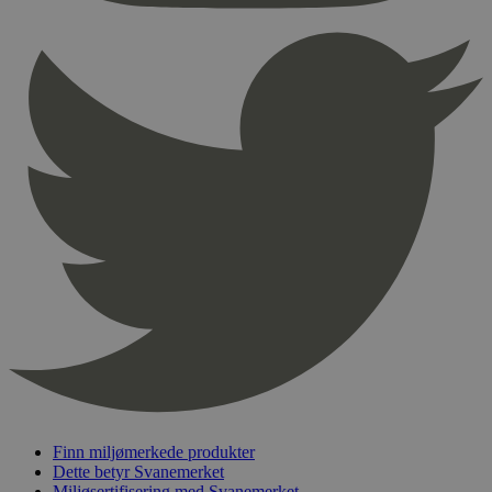
54
sekunder
pageviewCount
.svanemerket.no
Sesjon
nelapi-product-archive-filters
svanemerket.no
4 dager 4
timer
nelapi-last-visited-category
svanemerket.no
4 dager 4
timer
wordpress_test_cookie
Sesjon
Automattic
Inc.
svanemerket.no
_hjIncludedInPageviewSample
2 minutter
Hotjar Ltd
svanemerket.no
Finn miljømerkede produkter
Dette betyr Svanemerket
Miljøsertifisering med Svanemerket