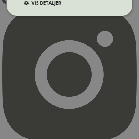
VIS DETALJER
Strengt nødvendig
Statistikk
Markedsføring
Strengt nødvendige informasjonskapsler tillater
kjernefunksjoner på nettstedet, som
brukerinnlogging og kontoadministrasjon.
Nettstedet kan ikke brukes riktig uten strengt
nødvendige informasjonskapsler.
Provider
/
Navn
Utløpsdato
Domene
_hjAbsoluteSessionInProgress
29
Hotjar Ltd
minutter
.svanemerket.no
54
sekunder
_hjFirstSeen
29
Hotjar Ltd
minutter
.svanemerket.no