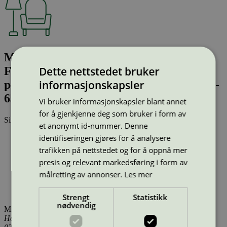
Mood Learn w.arms, seat upholstry;
Dette nettstedet bruker
Fabric: Remix; Shell: Black; Frame:
informasjonskapsler
polished aluminum; Item no: MOL-1555-
6519-Remix
Vi bruker informasjonskapsler blant annet
for å gjenkjenne deg som bruker i form av
Sist oppdatert
14 jan 2026
et anonymt id-nummer. Denne
identifiseringen gjøres for å analysere
Type:
Stoler (EU Ecolabel)
Lisensnummer:
DK/049/007
trafikken på nettstedet og for å oppnå mer
Miljømerke:
EU Ecolabel
presis og relevant markedsføring i form av
Merkevare:
Randers+Radius
målretting av annonser.
Les mer
Lisensinnehaver:
Design Concept Denmark A/S
Tilgjengelig i:
Island, Norge, Sverige, Finland, Danmark,
Utenfor Norden
Strengt
Statistikk
nødvendig
Miljømerking Norge
Henrik Ibsens gate 20