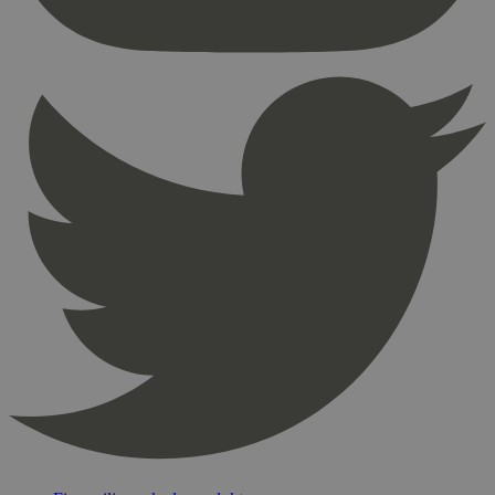
nødvendige informasjonskapsler.
Provider
/
Navn
Utløpsdato
Domene
_hjAbsoluteSessionInProgress
29
Hotjar Ltd
minutter
.svanemerket.no
54
sekunder
_hjFirstSeen
29
Hotjar Ltd
minutter
.svanemerket.no
54
sekunder
pageviewCount
.svanemerket.no
Sesjon
nelapi-product-archive-filters
svanemerket.no
4 dager 4
timer
nelapi-last-visited-category
svanemerket.no
4 dager 4
timer