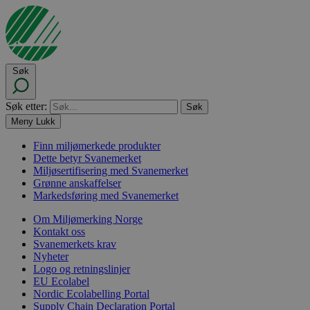
Søk
Søk etter:
Meny
Lukk
Finn miljømerkede produkter
Dette betyr Svanemerket
Miljøsertifisering med Svanemerket
Grønne anskaffelser
Markedsføring med Svanemerket
Om Miljømerking Norge
Kontakt oss
Svanemerkets krav
Nyheter
Logo og retningslinjer
EU Ecolabel
Nordic Ecolabelling Portal
Supply Chain Declaration Portal