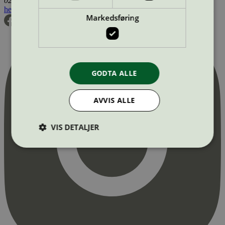
0255 Oslo
hei@svanemerket.no
Tlf:
24 14 46 00
Org. nr: 971 279 362 MVA
Markedsføring
GODTA ALLE
AVVIS ALLE
VIS DETALJER
Strengt nødvendig
Statistikk
Markedsføring
Strengt nødvendige informasjonskapsler tillater
kjernefunksjoner på nettstedet, som
brukerinnlogging og kontoadministrasjon.
Nettstedet kan ikke brukes riktig uten strengt