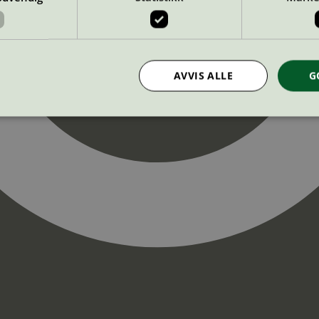
AVVIS ALLE
G
Strengt nødvendig
Statistikk
Markedsføring
nformasjonskapsler tillater kjernefunksjoner på nettstedet, som brukerinnlogging og k
rukes riktig uten strengt nødvendige informasjonskapsler.
Provider
/
Utløpsdato
Beskrivelse
Domene
InProgress
29
Cookien er satt slik at Hotjar kan spo
Hotjar Ltd
minutter
brukerens reise for et totalt antall økt
.svanemerket.no
54
ingen identifiserbar informasjon.
sekunder
29
Cookien er satt slik at Hotjar kan spo
Hotjar Ltd
minutter
brukerens reise for et totalt antall økt
.svanemerket.no
54
ingen identifiserbar informasjon.
sekunder