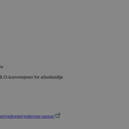
en
 ILO-konvensjoner for arbeidsmiljø
eiser/vedovner/vedovner-morso/