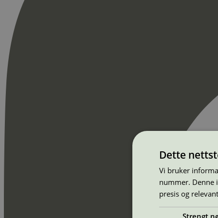
Dette netts
Vi bruker informa
nummer. Denne ide
presis og relevan
Strengt n