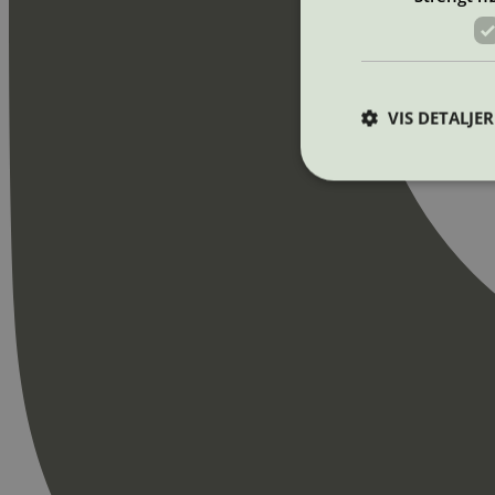
VIS DETALJER
Strengt nødvendige i
Nettstedet kan ikke b
Navn
_hjAbsoluteSession
_hjFirstSeen