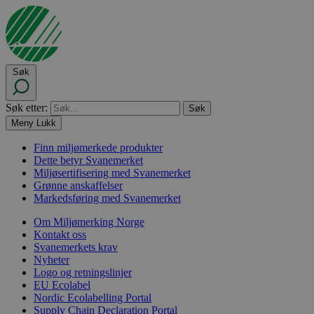
Søk
Søk etter:
Meny
Lukk
Finn miljømerkede produkter
Dette betyr Svanemerket
Miljøsertifisering med Svanemerket
Grønne anskaffelser
Markedsføring med Svanemerket
Om Miljømerking Norge
Kontakt oss
Svanemerkets krav
Nyheter
Logo og retningslinjer
EU Ecolabel
Nordic Ecolabelling Portal
Supply Chain Declaration Portal