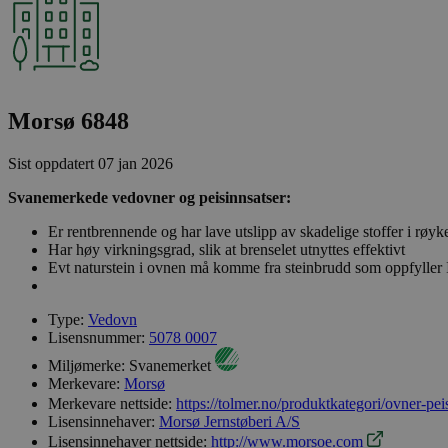
Morsø 6848
Sist oppdatert
07 jan 2026
Svanemerkede vedovner og peisinnsatser:
Er rentbrennende og har lave utslipp av skadelige stoffer i røyk
Har høy virkningsgrad, slik at brenselet utnyttes effektivt
Evt naturstein i ovnen må komme fra steinbrudd som oppfyller
Type:
Vedovn
Lisensnummer:
5078 0007
Miljømerke:
Svanemerket
Merkevare:
Morsø
Merkevare nettside:
https://tolmer.no/produktkategori/ovner-p
Lisensinnehaver:
Morsø Jernstøberi A/S
Lisensinnehaver nettside:
http://www.morsoe.com