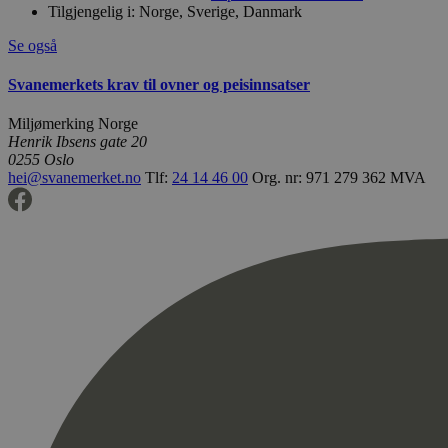
Tilgjengelig i:
Norge, Sverige, Danmark
Se også
Svanemerkets krav til ovner og peisinnsatser
Miljømerking Norge
Henrik Ibsens gate 20
0255 Oslo
hei@svanemerket.no
Tlf:
24 14 46 00
Org. nr: 971 279 362 MVA