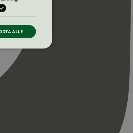
ODTA ALLE
ontoadministrasjon.
re begynnelsen på
er. Den inneholder
re begynnelsen på
er. Den inneholder