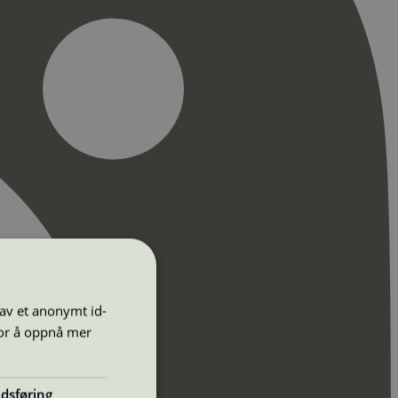
 av et anonymt id-
for å oppnå mer
dsføring