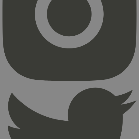
Markedsføring
Strengt nødvendige informasjonskapsler tillater
kjernefunksjoner på nettstedet, som
brukerinnlogging og kontoadministrasjon.
Nettstedet kan ikke brukes riktig uten strengt
nødvendige informasjonskapsler.
Provider
/
Navn
Utløpsdato
Domene
_hjAbsoluteSessionInProgress
29
Hotjar Ltd
minutter
.svanemerket.no
54
sekunder
_hjFirstSeen
29
Hotjar Ltd
minutter
.svanemerket.no
54
sekunder