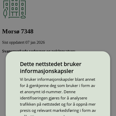
Morsø 7348
Sist oppdatert
07 jan 2026
Svanemerkede vedovner og peisinnsatser:
Er rentbrennende og har lave utslipp av skadelige stoffer i
Dette nettstedet bruker
røyken
Har høy virkningsgrad, slik at brenselet utnyttes effektivt
informasjonskapsler
Evt naturstein i ovnen må komme fra steinbrudd som
oppfyller ILO-konvensjoner for arbeidsmiljø
Vi bruker informasjonskapsler blant annet
for å gjenkjenne deg som bruker i form av
et anonymt id-nummer. Denne
Type:
Vedovn
Lisensnummer:
5078 0007
identifiseringen gjøres for å analysere
trafikken på nettstedet og for å oppnå mer
Miljømerke:
Svanemerket
Merkevare:
Morsø
presis og relevant markedsføring i form av
Merkevare nettside:
https://tolmer.no/produktkategori/ovner-