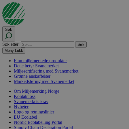
Søk
Søk etter:
Meny
Lukk
Finn miljømerkede produkter
Dette betyr Svanemerket
Miljøsertifisering med Svanemerket
Grønne anskaffelser
Markedsføring med Svanemerket
Om Miljømerking Norge
Kontakt oss
Svanemerkets krav
Nyheter
Logo og retningslinjer
EU Ecolabel
Nordic Ecolabelling Portal
Supply Chain Declaration Portal