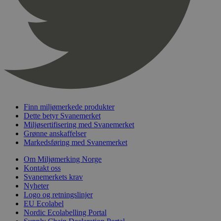
pageviewCount
.svanemerket.no
Sesjon
nelapi-product-archive-filters
svanemerket.no
4 dager 4
timer
nelapi-last-visited-category
svanemerket.no
4 dager 4
timer
wordpress_test_cookie
Sesjon
Automattic
Inc.
svanemerket.no
Finn miljømerkede produkter
_hjIncludedInPageviewSample
2 minutter
Hotjar Ltd
svanemerket.no
Dette betyr Svanemerket
Miljøsertifisering med Svanemerket
Grønne anskaffelser
Markedsføring med Svanemerket
Om Miljømerking Norge
Kontakt oss
Svanemerkets krav
Nyheter
Logo og retningslinjer
EU Ecolabel
Provider
/
Navn
Utløpsdato
Beskrivelse
Nordic Ecolabelling Portal
Domene