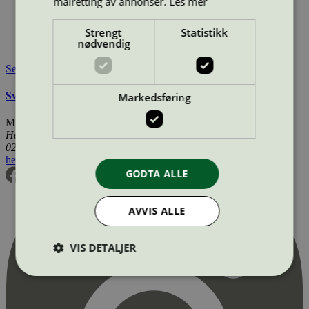
målretting av annonser.
Les mer
peiser/vedovner/vedovner-morso/
Lisensinnehaver:
Morsø Jernstøberi A/S
Strengt
Statistikk
Lisensinnehaver nettside:
http://www.morsoe.com
nødvendig
Tilgjengelig i:
Norge, Sverige, Danmark
Se også
Svanemerkets krav til ovner og peisinnsatser
Markedsføring
Miljømerking Norge
Henrik Ibsens gate 20
0255 Oslo
hei@svanemerket.no
Tlf:
24 14 46 00
Org. nr: 971 279 362 MVA
GODTA ALLE
AVVIS ALLE
VIS DETALJER
Strengt nødvendig
Statistikk