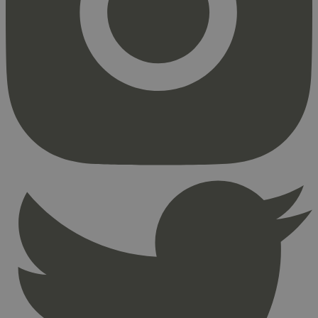
Markedsføring
Strengt nødvendige informasjonskapsler tillater
kjernefunksjoner på nettstedet, som
brukerinnlogging og kontoadministrasjon.
Nettstedet kan ikke brukes riktig uten strengt
nødvendige informasjonskapsler.
Provider
/
Navn
Utløpsdato
Domene
_hjAbsoluteSessionInProgress
29
Hotjar Ltd
minutter
.svanemerket.no
54
sekunder
_hjFirstSeen
29
Hotjar Ltd
minutter
.svanemerket.no
54
sekunder
pageviewCount
.svanemerket.no
Sesjon