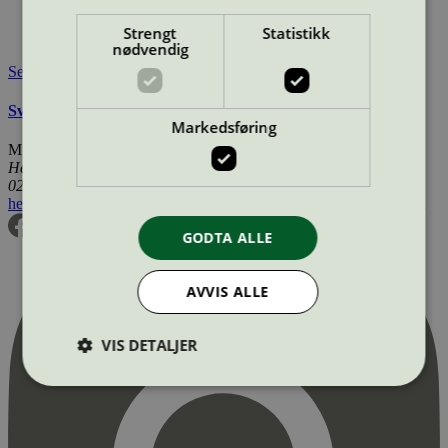
https://www.nordicsurfaceinnovation.com/
Strengt
Statistikk
Tilgjengelig i:
Norge, Sverige, Danmark
nødvendig
Se også
Svanemerkets krav til rengjøringsmidler
Markedsføring
Miljømerking Norge
Henrik Ibsens gate 20
0255 Oslo
hei@svanemerket.no
Tlf:
24 14 46 00
Org. nr: 971 279 362 MVA
GODTA ALLE
AVVIS ALLE
VIS DETALJER
Strengt nødvendig
Statistikk