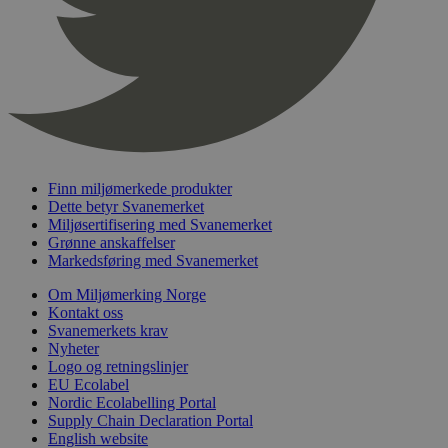
nelapi-product-archive-filters
svanemerket.no
4 dager 4
timer
nelapi-last-visited-category
svanemerket.no
4 dager 4
timer
wordpress_test_cookie
Sesjon
Automattic
Inc.
svanemerket.no
Finn miljømerkede produkter
_hjIncludedInPageviewSample
2 minutter
Hotjar Ltd
Dette betyr Svanemerket
svanemerket.no
Miljøsertifisering med Svanemerket
Grønne anskaffelser
Markedsføring med Svanemerket
Om Miljømerking Norge
Kontakt oss
Svanemerkets krav
Nyheter
Logo og retningslinjer
EU Ecolabel
Nordic Ecolabelling Portal
Provider
/
Navn
Utløpsdato
Beskrivelse
Supply Chain Declaration Portal
Domene
English website