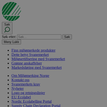
Søk
Søk etter:
Meny
Lukk
Finn miljømerkede produkter
Dette betyr Svanemerket
Miljøsertifisering med Svanemerket
Grønne anskaffelser
Markedsføring med Svanemerket
Om Miljømerking Norge
Kontakt oss
Svanemerkets krav
Nyheter
Logo og retningslinjer
EU Ecolabel
Nordic Ecolabelling Portal
Supply Chain Declaration Portal