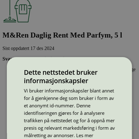
M&Ren Daglig Rent Med Parfym, 5 l
Sist oppdatert
17 des 2024
Svanemerkede rengjøringsmidler:
Inneholder stoffer som har gjennomgått Svanemerkets strenge
Dette nettstedet bruker
kjemikaliekontroll, som tar hensyn til både helse og miljø.
informasjonskapsler
Vasker effektivt rent og er drøyt i bruk.
Har emballasje som i utforming og materialer bidrar til en
Vi bruker informasjonskapsler blant annet
sirkulær økonomi
for å gjenkjenne deg som bruker i form av
et anonymt id-nummer. Denne
Type:
Universalrengjøringsmidler
identifiseringen gjøres for å analysere
Lisensnummer:
3026 0136
trafikken på nettstedet og for å oppnå mer
Miljømerke:
Svanemerket
presis og relevant markedsføring i form av
Merkevare:
PLS
Lisensinnehaver:
NSI Sweden AB
målretting av annonser.
Les mer
Lisensinnehaver nettside: