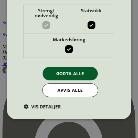
Lisensinnehaver:
Unilever Danmark A/S
Lisensinnehaver nettside:
http://www.unilever.dk
Strengt
Statistikk
Tilgjengelig i:
Norge, Sverige, Danmark
nødvendig
Se også
Svanemerkets krav til tøyvask
Markedsføring
Miljømerking Norge
Henrik Ibsens gate 20
0255 Oslo
hei@svanemerket.no
Tlf:
24 14 46 00
Org. nr: 971 279 362 MVA
GODTA ALLE
AVVIS ALLE
VIS DETALJER
Strengt nødvendig
Statistikk