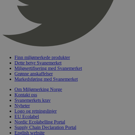
nelapi-product-archive-filters
svanemerket.no
4 dager 4
timer
nelapi-last-visited-category
svanemerket.no
4 dager 4
timer
wordpress_test_cookie
Sesjon
Automattic
Inc.
svanemerket.no
Finn miljømerkede produkter
_hjIncludedInPageviewSample
2 minutter
Hotjar Ltd
Dette betyr Svanemerket
svanemerket.no
Miljøsertifisering med Svanemerket
Grønne anskaffelser
Markedsføring med Svanemerket
Om Miljømerking Norge
Kontakt oss
Svanemerkets krav
Nyheter
Logo og retningslinjer
EU Ecolabel
Nordic Ecolabelling Portal
Provider
/
Navn
Utløpsdato
Beskrivelse
Supply Chain Declaration Portal
Domene
English website