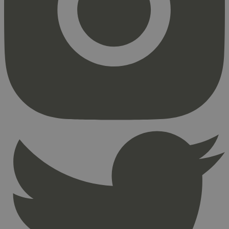
Markedsføring
Strengt nødvendige informasjonskapsler tillater
kjernefunksjoner på nettstedet, som
brukerinnlogging og kontoadministrasjon.
Nettstedet kan ikke brukes riktig uten strengt
nødvendige informasjonskapsler.
Provider
/
Navn
Utløpsdato
Domene
_hjAbsoluteSessionInProgress
29
Hotjar Ltd
minutter
.svanemerket.no
54
sekunder
_hjFirstSeen
29
Hotjar Ltd
minutter
.svanemerket.no
54
sekunder
pageviewCount
.svanemerket.no
Sesjon