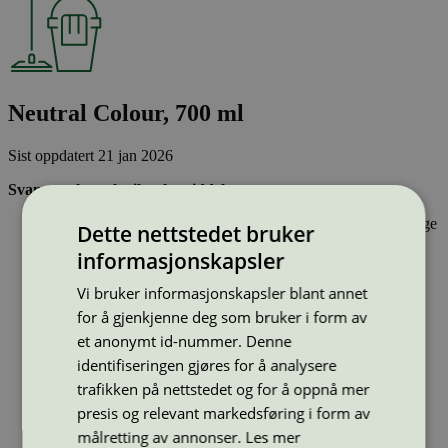
Neutral Colour, 700 ml
Sist oppdatert
21 jan 2026
Svanemerket tekstilvaskemiddel:
Inneholder stoffer som har gjennomgått Svanemerkets strenge
Dette nettstedet bruker
kjemikaliekontroll, som tar hensyn til både helse og miljø.
informasjonskapsler
Er konsentrert og effektivt
Har emballasje som består av gjenvunnet materiale og er
Vi bruker informasjonskapsler blant annet
utformet for en sirkulær økonomi
for å gjenkjenne deg som bruker i form av
et anonymt id-nummer. Denne
Type:
Tekstilvaskemiddel
identifiseringen gjøres for å analysere
Lisensnummer:
5006 0066
trafikken på nettstedet og for å oppnå mer
Miljømerke:
Svanemerket
Merkevare:
Neutral
presis og relevant markedsføring i form av
Merkevare nettside:
https://www.neutral.no/
målretting av annonser.
Les mer