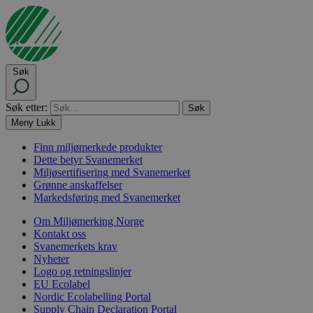
Søk
Søk etter:
Meny
Lukk
Finn miljømerkede produkter
Dette betyr Svanemerket
Miljøsertifisering med Svanemerket
Grønne anskaffelser
Markedsføring med Svanemerket
Om Miljømerking Norge
Kontakt oss
Svanemerkets krav
Nyheter
Logo og retningslinjer
EU Ecolabel
Nordic Ecolabelling Portal
Supply Chain Declaration Portal