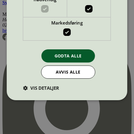
Svanemerkets krav til mikrofiberklut og -mopp
Miljømerking Norge
Henrik Ibsens gate 20
Markedsføring
0255 Oslo
hei@svanemerket.no
Tlf:
24 14 46 00
Org. nr: 971 279 362 MVA
GODTA ALLE
AVVIS ALLE
VIS DETALJER
Strengt nødvendig
Statistikk
Markedsføring
Strengt nødvendige informasjonskapsler tillater