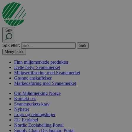
Søk
Søk etter:
Meny
Lukk
Finn miljømerkede produkter
Dette betyr Svanemerket
Miljøsertifisering med Svanemerket
Grønne anskaffelser
Markedsføring med Svanemerket
Om Miljømerking Norge
Kontakt oss
Svanemerkets krav
Nyheter
Logo og retningslinjer
EU Ecolabel
Nordic Ecolabelling Portal
Supply Chain Declaration Portal