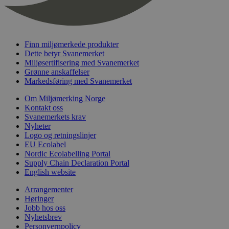
nelapi-last-visited-category
svanemerket.no
4 dager 4
timer
wordpress_test_cookie
Sesjon
Automattic
Inc.
svanemerket.no
Finn miljømerkede produkter
Dette betyr Svanemerket
Miljøsertifisering med Svanemerket
Grønne anskaffelser
_hjIncludedInPageviewSample
2 minutter
Hotjar Ltd
Markedsføring med Svanemerket
svanemerket.no
Om Miljømerking Norge
Kontakt oss
Svanemerkets krav
Nyheter
Logo og retningslinjer
EU Ecolabel
Nordic Ecolabelling Portal
Supply Chain Declaration Portal
English website
Provider
/
Navn
Utløpsdato
Beskrivelse
Arrangementer
Domene
Høringer
_gat_UA-
.svanemerket.no
54
Dette er en 
Provider
/
Jobb hos oss
Navn
Utløpsdato
Beskrivels
33776333-1
sekunder
informasjons
Domene
Nyhetsbrev
Google Analyt
Personvernpolicy
mønsterelem