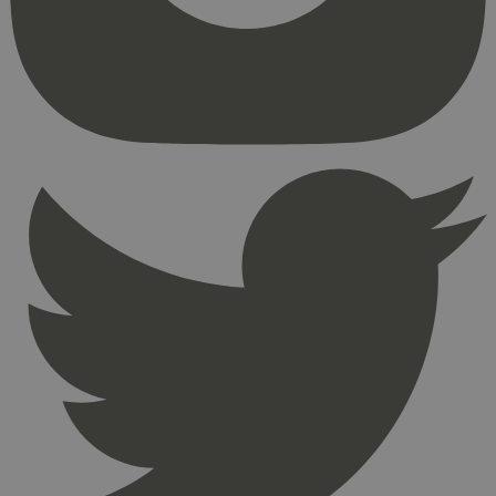
kjernefunksjoner på nettstedet, som
brukerinnlogging og kontoadministrasjon.
Nettstedet kan ikke brukes riktig uten strengt
nødvendige informasjonskapsler.
Provider
/
Navn
Utløpsdato
Domene
_hjAbsoluteSessionInProgress
29
Hotjar Ltd
minutter
.svanemerket.no
54
sekunder
_hjFirstSeen
29
Hotjar Ltd
minutter
.svanemerket.no
54
sekunder
pageviewCount
.svanemerket.no
Sesjon
nelapi-product-archive-filters
svanemerket.no
4 dager 4
timer