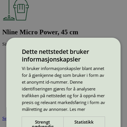
Nline Micro Power, 45 cm
Sist oppdatert
16 jan 2026
Dette nettstedet bruker
Strekkode (GTIN):
informasjonskapsler
7319515324017
Vis alle GTIN
Vis færre GTIN
Vi bruker informasjonskapsler blant annet
Type:
Mikrofibermopp
Lisensnummer:
3083 0011
for å gjenkjenne deg som bruker i form av
et anonymt id-nummer. Denne
Miljømerke:
Svanemerket
Merkevare:
Nline
identifiseringen gjøres for å analysere
Merkevare nettside:
https://nordexia.com/
trafikken på nettstedet og for å oppnå mer
Lisensinnehaver:
Nordexia AB
presis og relevant markedsføring i form av
Lisensinnehaver nettside:
https://nordexia.com/
Tilgjengelig i:
Norge, Sverige, Finland, Danmark
målretting av annonser.
Les mer
Se også
Strengt
Statistikk
nødvendig