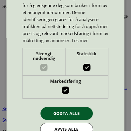
for å gjenkjenne deg som bruker i form av
Svanemerket tekstilvaskemiddel:
et anonymt id-nummer. Denne
Inneholder stoffer som har gjennomgått Svanemerkets strenge
identifiseringen gjøres for å analysere
kjemikaliekontroll, som tar hensyn til både helse og miljø.
trafikken på nettstedet og for å oppnå mer
Er konsentrert og effektivt
Har emballasje som består av gjenvunnet materiale og er
presis og relevant markedsføring i form av
utformet for en sirkulær økonomi
målretting av annonser.
Les mer
Type:
Tekstilvaskemiddel
Strengt
Statistikk
Lisensnummer:
2006 0010
nødvendig
Miljømerke:
Svanemerket
Merkevare:
OMO
Merkevare nettside:
https://www.omo.no/
Markedsføring
Lisensinnehaver:
Orkla Home & Personal Care
Lisensinnehaver nettside:
https://www.orkla.no/om-oss/orkla-
care/orkla-home-personal-care/
Tilgjengelig i:
Norge
Se også
GODTA ALLE
Svanemerkets krav til tøyvask
AVVIS ALLE