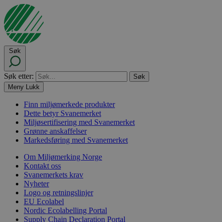
Søk
Søk etter:
Meny
Lukk
Finn miljømerkede produkter
Dette betyr Svanemerket
Miljøsertifisering med Svanemerket
Grønne anskaffelser
Markedsføring med Svanemerket
Om Miljømerking Norge
Kontakt oss
Svanemerkets krav
Nyheter
Logo og retningslinjer
EU Ecolabel
Nordic Ecolabelling Portal
Supply Chain Declaration Portal