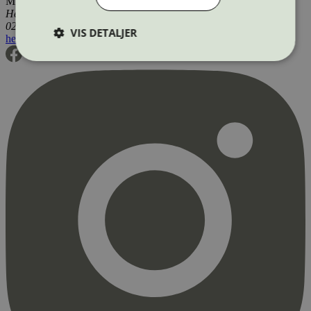
Miljømerking Norge
Henrik Ibsens gate 20
0255 Oslo
VIS DETALJER
hei@svanemerket.no
Tlf:
24 14 46 00
Org. nr: 971 279 362 MVA
Strengt nødvendig
Statistikk
Markedsføring
Strengt nødvendige informasjonskapsler tillater
kjernefunksjoner på nettstedet, som
brukerinnlogging og kontoadministrasjon.
Nettstedet kan ikke brukes riktig uten strengt
nødvendige informasjonskapsler.
Provider
/
Navn
Utløpsdato
Domene
_hjAbsoluteSessionInProgress
29
Hotjar Ltd
minutter
.svanemerket.no
54
sekunder