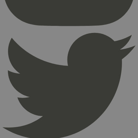
_hjFirstSeen
29
Hotjar Ltd
minutter
.svanemerket.no
54
sekunder
pageviewCount
.svanemerket.no
Sesjon
nelapi-product-archive-filters
svanemerket.no
4 dager 4
timer
nelapi-last-visited-category
svanemerket.no
4 dager 4
timer
wordpress_test_cookie
Sesjon
Automattic
Inc.
svanemerket.no
_hjIncludedInPageviewSample
2 minutter
Hotjar Ltd
svanemerket.no