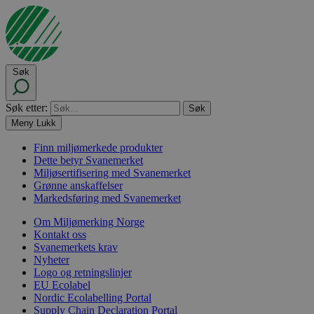
Søk
Søk etter:
Meny
Lukk
Finn miljømerkede produkter
Dette betyr Svanemerket
Miljøsertifisering med Svanemerket
Grønne anskaffelser
Markedsføring med Svanemerket
Om Miljømerking Norge
Kontakt oss
Svanemerkets krav
Nyheter
Logo og retningslinjer
EU Ecolabel
Nordic Ecolabelling Portal
Supply Chain Declaration Portal