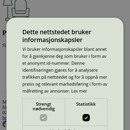
Dette nettstedet bruker
Pavilion Chair AV12, Fab. Grp. 1, Black
informasjonskapsler
Sist oppdatert
14 jan 2026
Vi bruker informasjonskapsler blant annet
Type:
Stoler (EU Ecolabel)
for å gjenkjenne deg som bruker i form av
Lisensnummer:
DK/049/002
et anonymt id-nummer. Denne
Miljømerke:
EU Ecolabel
identifiseringen gjøres for å analysere
Merkevare:
&Tradition
Lisensinnehaver:
Kvist Industries A/S
trafikken på nettstedet og for å oppnå mer
Lisensinnehaver nettside:
https://www.kvist.com
presis og relevant markedsføring i form av
Tilgjengelig i:
Island, Norge, Sverige, Finland, Danmark,
målretting av annonser.
Les mer
Utenfor Norden
Miljømerking Norge
Strengt
Statistikk
Henrik Ibsens gate 20
nødvendig
0255 Oslo
hei@svanemerket.no
Tlf:
24 14 46 00
Org. nr: 971 279 362 MVA