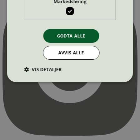
Markedsføring
GODTA ALLE
AVVIS ALLE
VIS DETALJER
Strengt nødvendig
Statistikk
Markedsføring
Strengt nødvendige informasjonskapsler tillater
kjernefunksjoner på nettstedet, som
brukerinnlogging og kontoadministrasjon.
Nettstedet kan ikke brukes riktig uten strengt
nødvendige informasjonskapsler.