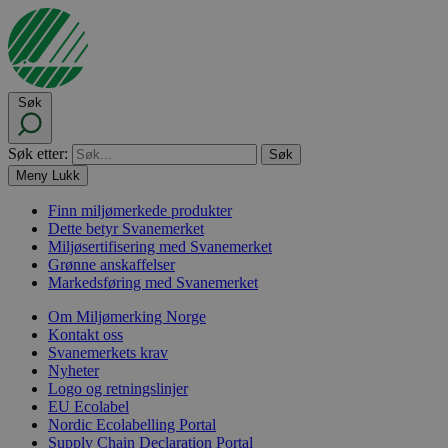
Søk
Søk etter:
Meny
Lukk
Finn miljømerkede produkter
Dette betyr Svanemerket
Miljøsertifisering med Svanemerket
Grønne anskaffelser
Markedsføring med Svanemerket
Om Miljømerking Norge
Kontakt oss
Svanemerkets krav
Nyheter
Logo og retningslinjer
EU Ecolabel
Nordic Ecolabelling Portal
Supply Chain Declaration Portal