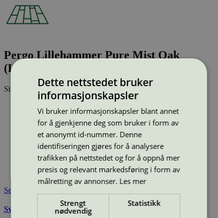
Pergo Lillehammer Pure Mist Oak
(L0344-04764)
Dette nettstedet bruker
Sist oppdatert
24 feb 2026
informasjonskapsler
Type:
Laminatgulv
Vi bruker informasjonskapsler blant annet
Lisensnummer:
3029 0001
for å gjenkjenne deg som bruker i form av
Miljømerke:
Svanemerket
et anonymt id-nummer. Denne
Merkevare:
Pergo
identifiseringen gjøres for å analysere
Merkevare nettside:
https://www.pergo.no/nb-no/
Lisensinnehaver:
Unilin BV, division Flooring
trafikken på nettstedet og for å oppnå mer
Lisensinnehaver nettside:
http://www.unilin.com
presis og relevant markedsføring i form av
Tilgjengelig i:
Island, Norge, Sverige, Finland, Danmark
målretting av annonser.
Les mer
Se også
Strengt
Statistikk
Svanemerkets krav til gulv og gulvunderlag
nødvendig