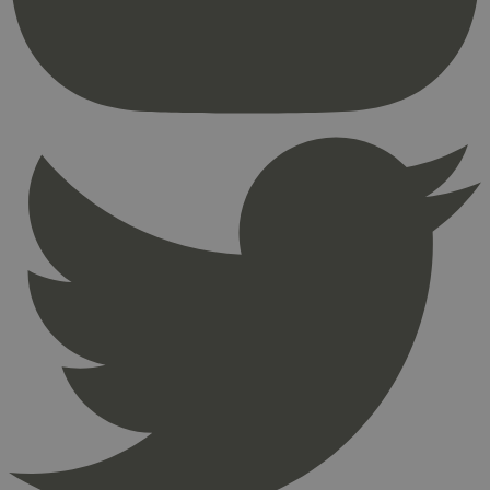
brukerinnlogging og kontoadministrasjon.
Nettstedet kan ikke brukes riktig uten strengt
nødvendige informasjonskapsler.
Provider
/
Navn
Utløpsdato
Domene
_hjAbsoluteSessionInProgress
29
Hotjar Ltd
minutter
.svanemerket.no
54
sekunder
_hjFirstSeen
29
Hotjar Ltd
minutter
.svanemerket.no
54
sekunder
pageviewCount
.svanemerket.no
Sesjon
nelapi-product-archive-filters
svanemerket.no
4 dager 4
timer
nelapi-last-visited-category
svanemerket.no
4 dager 4