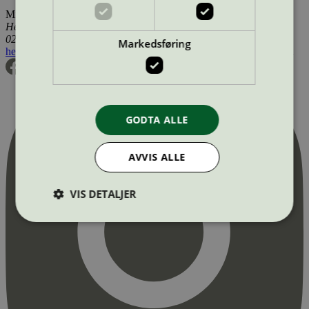
Miljømerking Norge
Henrik Ibsens gate 20
0255 Oslo
Markedsføring
hei@svanemerket.no
Tlf:
24 14 46 00
Org. nr: 971 279 362 MVA
GODTA ALLE
AVVIS ALLE
VIS DETALJER
Strengt nødvendig
Statistikk
Markedsføring
Strengt nødvendige informasjonskapsler tillater
kjernefunksjoner på nettstedet, som