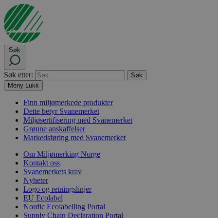
Søk
Søk etter:
Meny
Lukk
Finn miljømerkede produkter
Dette betyr Svanemerket
Miljøsertifisering med Svanemerket
Grønne anskaffelser
Markedsføring med Svanemerket
Om Miljømerking Norge
Kontakt oss
Svanemerkets krav
Nyheter
Logo og retningslinjer
EU Ecolabel
Nordic Ecolabelling Portal
Supply Chain Declaration Portal