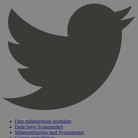
sekunder
pageviewCount
.svanemerket.no
Sesjon
nelapi-product-archive-filters
svanemerket.no
4 dager 4
timer
nelapi-last-visited-category
svanemerket.no
4 dager 4
timer
wordpress_test_cookie
Sesjon
Automattic
Inc.
svanemerket.no
_hjIncludedInPageviewSample
2 minutter
Hotjar Ltd
svanemerket.no
Finn miljømerkede produkter
Dette betyr Svanemerket
Miljøsertifisering med Svanemerket
Grønne anskaffelser