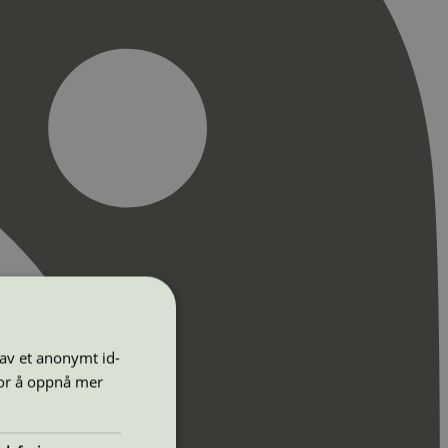
 av et anonymt id-
for å oppnå mer