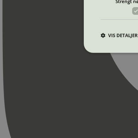
Strengt n
VIS DETALJER
Strengt nødvendige i
Nettstedet kan ikke b
Navn
_hjAbsoluteSession
_hjFirstSeen