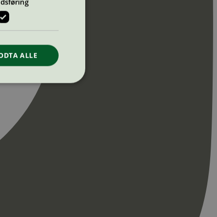
dsføring
ODTA ALLE
ontoadministrasjon.
re begynnelsen på
er. Den inneholder
re begynnelsen på
er. Den inneholder