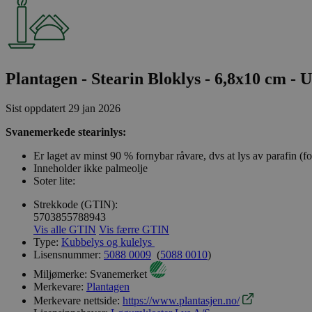
Plantagen - Stearin Bloklys - 6,8x10 cm - 
Sist oppdatert
29 jan 2026
Svanemerkede stearinlys:
Er laget av minst 90 % fornybar råvare, dvs at lys av parafin (f
Inneholder ikke palmeolje
Soter lite:
Strekkode (GTIN):
5703855788943
Vis alle GTIN
Vis færre GTIN
Type:
Kubbelys og kulelys
Lisensnummer:
5088 0009
(
5088 0010
)
Miljømerke:
Svanemerket
Merkevare:
Plantagen
Merkevare nettside:
https://www.plantasjen.no/