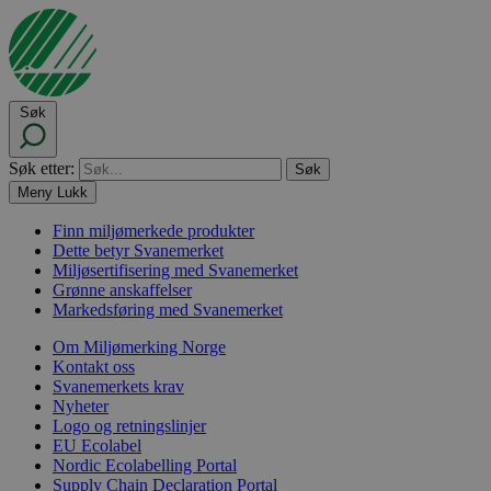
Søk
Søk etter:
Meny
Lukk
Finn miljømerkede produkter
Dette betyr Svanemerket
Miljøsertifisering med Svanemerket
Grønne anskaffelser
Markedsføring med Svanemerket
Om Miljømerking Norge
Kontakt oss
Svanemerkets krav
Nyheter
Logo og retningslinjer
EU Ecolabel
Nordic Ecolabelling Portal
Supply Chain Declaration Portal