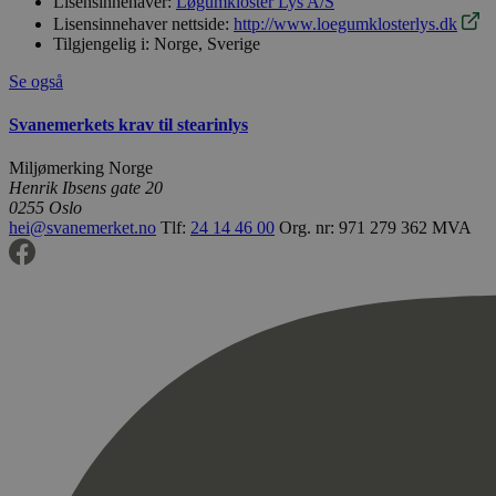
Lisensinnehaver:
Løgumkloster Lys A/S
Lisensinnehaver nettside:
http://www.loegumklosterlys.dk
Tilgjengelig i:
Norge, Sverige
Se også
Svanemerkets krav til stearinlys
Miljømerking Norge
Henrik Ibsens gate 20
0255 Oslo
hei@svanemerket.no
Tlf:
24 14 46 00
Org. nr: 971 279 362 MVA