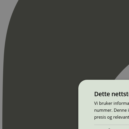
Dette netts
Vi bruker informa
nummer. Denne ide
presis og relevan