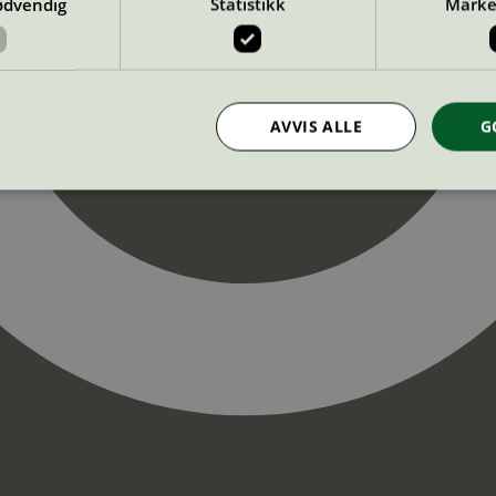
ødvendig
Statistikk
Marke
AVVIS ALLE
G
Strengt nødvendig
Statistikk
Markedsføring
nformasjonskapsler tillater kjernefunksjoner på nettstedet, som brukerinnlogging og k
rukes riktig uten strengt nødvendige informasjonskapsler.
Provider
/
Utløpsdato
Beskrivelse
Domene
InProgress
29
Cookien er satt slik at Hotjar kan spo
Hotjar Ltd
minutter
brukerens reise for et totalt antall økt
.svanemerket.no
54
ingen identifiserbar informasjon.
sekunder
29
Cookien er satt slik at Hotjar kan spo
Hotjar Ltd
minutter
brukerens reise for et totalt antall økt
.svanemerket.no
54
ingen identifiserbar informasjon.