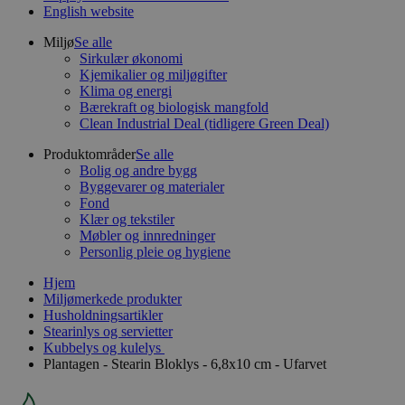
English website
Miljø
Se alle
Sirkulær økonomi
Kjemikalier og miljøgifter
Klima og energi
Bærekraft og biologisk mangfold
Clean Industrial Deal (tidligere Green Deal)
Produktområder
Se alle
Bolig og andre bygg
Byggevarer og materialer
Fond
Klær og tekstiler
Møbler og innredninger
Personlig pleie og hygiene
Hjem
Miljømerkede produkter
Husholdningsartikler
Stearinlys og servietter
Kubbelys og kulelys
Plantagen - Stearin Bloklys - 6,8x10 cm - Ufarvet