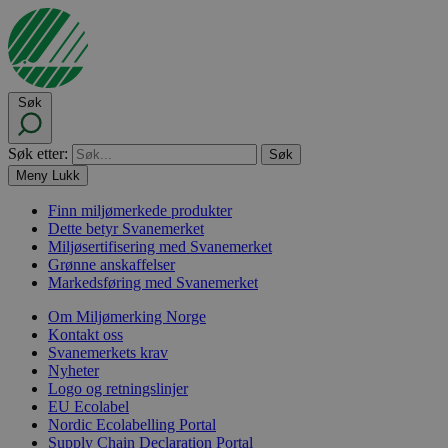
Søk
Søk etter:
Meny
Lukk
Finn miljømerkede produkter
Dette betyr Svanemerket
Miljøsertifisering med Svanemerket
Grønne anskaffelser
Markedsføring med Svanemerket
Om Miljømerking Norge
Kontakt oss
Svanemerkets krav
Nyheter
Logo og retningslinjer
EU Ecolabel
Nordic Ecolabelling Portal
Supply Chain Declaration Portal