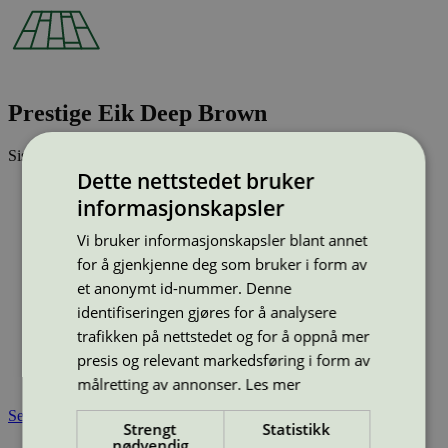
Prestige Eik Deep Brown
Sist oppdatert
04 apr 2025
Dette nettstedet bruker
Strekkode (GTIN):
informasjonskapsler
7876129
Vis alle GTIN
Vis færre GTIN
Vi bruker informasjonskapsler blant annet
Type:
Parkett
Lisensnummer:
3029 0026
for å gjenkjenne deg som bruker i form av
et anonymt id-nummer. Denne
Miljømerke:
Svanemerket
Merkevare:
Tarkett
identifiseringen gjøres for å analysere
Merkevare nettside:
https://tarkett.no/
trafikken på nettstedet og for å oppnå mer
Lisensinnehaver:
Tarkett Polska Sp. z o.o.
presis og relevant markedsføring i form av
Tilgjengelig i:
Norge, Sverige, Finland, Danmark, Utenfor
Norden
målretting av annonser.
Les mer
Se også
Strengt
Statistikk
nødvendig