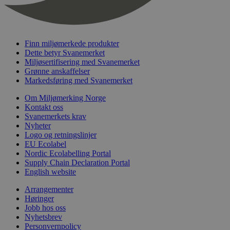
nelapi-last-visited-category
svanemerket.no
4 dager 4
timer
wordpress_test_cookie
Sesjon
Automattic
Inc.
svanemerket.no
Finn miljømerkede produkter
Dette betyr Svanemerket
Miljøsertifisering med Svanemerket
Grønne anskaffelser
_hjIncludedInPageviewSample
2 minutter
Hotjar Ltd
Markedsføring med Svanemerket
svanemerket.no
Om Miljømerking Norge
Kontakt oss
Svanemerkets krav
Nyheter
Logo og retningslinjer
EU Ecolabel
Nordic Ecolabelling Portal
Supply Chain Declaration Portal
English website
Provider
/
Navn
Utløpsdato
Beskrivelse
Arrangementer
Domene
Høringer
_gat_UA-
.svanemerket.no
54
Dette er en 
Provider
/
Jobb hos oss
Navn
Utløpsdato
Beskrivels
33776333-1
sekunder
informasjons
Domene
Nyhetsbrev
Google Analyt
Personvernpolicy
mønsterelem
_fbp
3 måneder
Brukt av F