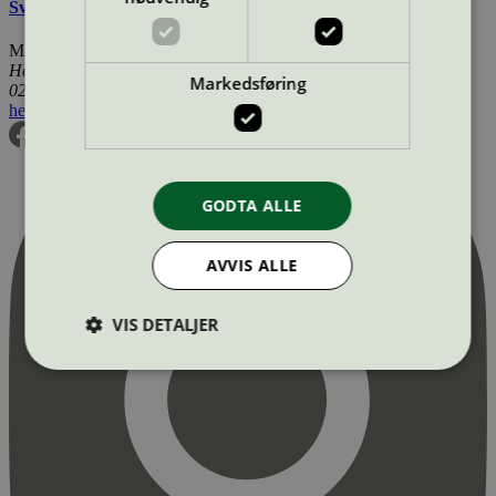
Svanemerkets krav til gulv og gulvunderlag
Miljømerking Norge
Henrik Ibsens gate 20
Markedsføring
0255 Oslo
hei@svanemerket.no
Tlf:
24 14 46 00
Org. nr: 971 279 362 MVA
GODTA ALLE
AVVIS ALLE
VIS DETALJER
Strengt nødvendig
Statistikk
Markedsføring
Strengt nødvendige informasjonskapsler tillater