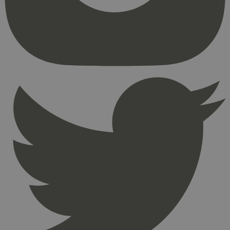
kjernefunksjoner på nettstedet, som
brukerinnlogging og kontoadministrasjon.
Nettstedet kan ikke brukes riktig uten strengt
nødvendige informasjonskapsler.
Provider
/
Navn
Utløpsdato
Domene
_hjAbsoluteSessionInProgress
29
Hotjar Ltd
minutter
.svanemerket.no
54
sekunder
_hjFirstSeen
29
Hotjar Ltd
minutter
.svanemerket.no
54
sekunder
pageviewCount
.svanemerket.no
Sesjon
nelapi-product-archive-filters
svanemerket.no
4 dager 4
timer