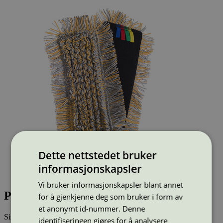
Dette nettstedet bruker
informasjonskapsler
Vi bruker informasjonskapsler blant annet
Proffer Micro, 45 cm
for å gjenkjenne deg som bruker i form av
et anonymt id-nummer. Denne
Sist oppdatert
18 mai 2026
identifiseringen gjøres for å analysere