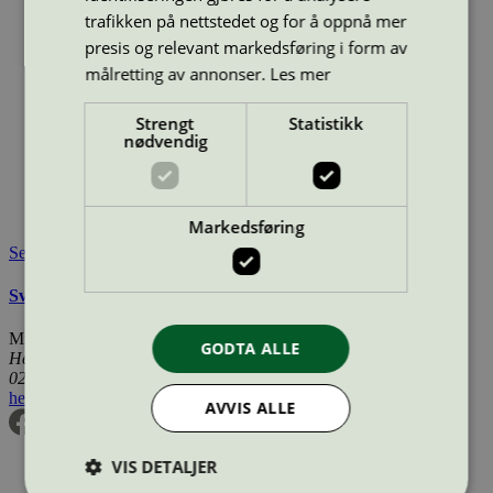
trafikken på nettstedet og for å oppnå mer
Strekkode (GTIN):
7319515324987
presis og relevant markedsføring i form av
Vis alle GTIN
Vis færre GTIN
målretting av annonser.
Les mer
Type:
Mikrofibermopp
Lisensnummer:
3083 0011
Strengt
Statistikk
Miljømerke:
Svanemerket
nødvendig
Merkevare:
Proffer
Lisensinnehaver:
Nordexia AB
Lisensinnehaver nettside:
https://nordexia.com/
Tilgjengelig i:
Norge, Sverige, Finland, Danmark
Markedsføring
Se også
Svanemerkets krav til mikrofiberklut og -mopp
Miljømerking Norge
GODTA ALLE
Henrik Ibsens gate 20
0255 Oslo
hei@svanemerket.no
Tlf:
24 14 46 00
Org. nr: 971 279 362 MVA
AVVIS ALLE
VIS DETALJER