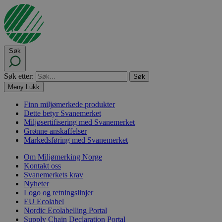
Søk
Søk etter:
Meny
Lukk
Finn miljømerkede produkter
Dette betyr Svanemerket
Miljøsertifisering med Svanemerket
Grønne anskaffelser
Markedsføring med Svanemerket
Om Miljømerking Norge
Kontakt oss
Svanemerkets krav
Nyheter
Logo og retningslinjer
EU Ecolabel
Nordic Ecolabelling Portal
Supply Chain Declaration Portal