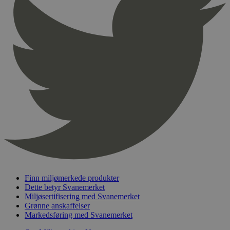
pageviewCount
.svanemerket.no
Sesjon
nelapi-product-archive-filters
svanemerket.no
4 dager 4
timer
nelapi-last-visited-category
svanemerket.no
4 dager 4
timer
wordpress_test_cookie
Sesjon
Automattic
Inc.
svanemerket.no
_hjIncludedInPageviewSample
2 minutter
Hotjar Ltd
svanemerket.no
Finn miljømerkede produkter
Dette betyr Svanemerket
Miljøsertifisering med Svanemerket
Grønne anskaffelser
Markedsføring med Svanemerket