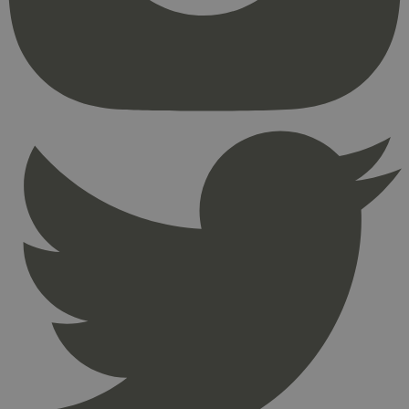
kjernefunksjoner på nettstedet, som
brukerinnlogging og kontoadministrasjon.
Nettstedet kan ikke brukes riktig uten strengt
nødvendige informasjonskapsler.
Provider
/
Navn
Utløpsdato
Domene
_hjAbsoluteSessionInProgress
29
Hotjar Ltd
minutter
.svanemerket.no
54
sekunder
_hjFirstSeen
29
Hotjar Ltd
minutter
.svanemerket.no
54
sekunder
pageviewCount
.svanemerket.no
Sesjon
nelapi-product-archive-filters
svanemerket.no
4 dager 4
timer