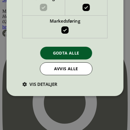
Miljømerking Norge
Henrik Ibsens gate 20
Markedsføring
0255 Oslo
hei@svanemerket.no
Tlf:
24 14 46 00
Org. nr: 971 279 362 MVA
GODTA ALLE
AVVIS ALLE
VIS DETALJER
Strengt nødvendig
Statistikk
Markedsføring
Strengt nødvendige informasjonskapsler tillater