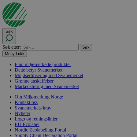
Søk
Søk etter:
Meny
Lukk
Finn miljømerkede produkter
Dette betyr Svanemerket
Miljøsertifisering med Svanemerket
Grønne anskaffelser
Markedsføring med Svanemerket
Om Miljømerking Norge
Kontakt oss
Svanemerkets krav
Nyheter
Logo og retningslinjer
EU Ecolabel
Nordic Ecolabelling Portal
Supply Chain Declaration Portal