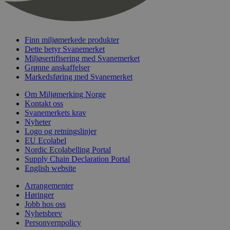
nelapi-last-visited-category
svanemerket.no
4 dager 4
timer
wordpress_test_cookie
Sesjon
Automattic
Inc.
Finn miljømerkede produkter
svanemerket.no
Dette betyr Svanemerket
Miljøsertifisering med Svanemerket
Grønne anskaffelser
_hjIncludedInPageviewSample
2 minutter
Hotjar Ltd
Markedsføring med Svanemerket
svanemerket.no
Om Miljømerking Norge
Kontakt oss
Svanemerkets krav
Nyheter
Logo og retningslinjer
EU Ecolabel
Nordic Ecolabelling Portal
Supply Chain Declaration Portal
English website
Provider
/
Navn
Utløpsdato
Beskrivelse
Arrangementer
Domene
Høringer
_gat_UA-
.svanemerket.no
54
Dette er en 
Jobb hos oss
Provider
/
Navn
Utløpsdato
Beskrivels
33776333-1
sekunder
informasjons
Nyhetsbrev
Domene
Google Analyt
Personvernpolicy
mønsterelem
_fbp
3 måneder
Brukt av F
Meta Platform