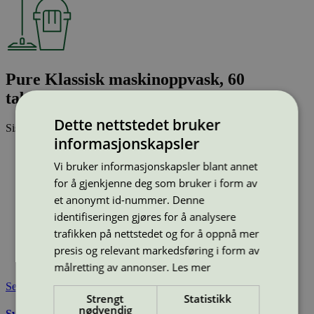
Pure Klassisk maskinoppvask, 60
tabletter, 840 g
Dette nettstedet bruker
Sist oppdatert
02 feb 2026
informasjonskapsler
Type:
Maskinoppvask
Lisensnummer:
2017 0081
Vi bruker informasjonskapsler blant annet
for å gjenkjenne deg som bruker i form av
Miljømerke:
Svanemerket
Merkevare:
Pure
et anonymt id-nummer. Denne
Merkevare nettside:
https://www.norengros.no/pure-
identifiseringen gjøres for å analysere
renholdsprodukter-laget-for-profesjonelle-renholdere
trafikken på nettstedet og for å oppnå mer
Lisensinnehaver:
Christeyns Norge AS
presis og relevant markedsføring i form av
Lisensinnehaver nettside:
https://www.christeyns.com
Tilgjengelig i:
Norge
målretting av annonser.
Les mer
Se også
Strengt
Statistikk
nødvendig
Svanemerkets krav til maskinoppvaskmiddel