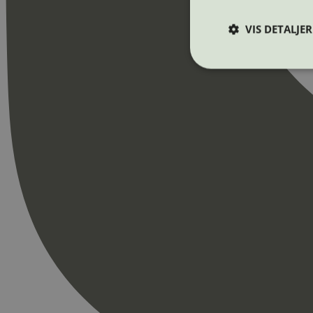
VIS DETALJER
Strengt nødvendige i
Nettstedet kan ikke b
Navn
_hjAbsoluteSession
_hjFirstSeen
pageviewCount
nelapi-product-archi