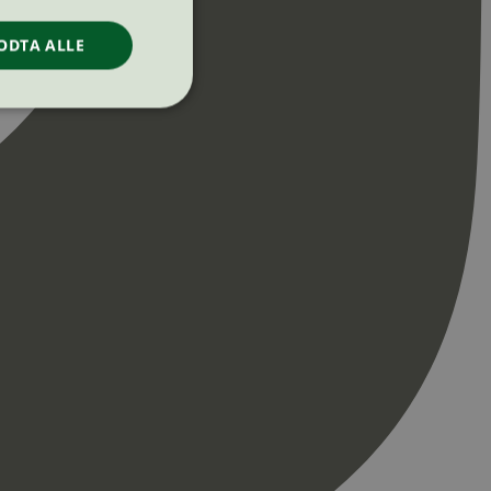
ODTA ALLE
ontoadministrasjon.
re begynnelsen på
er. Den inneholder
re begynnelsen på
er. Den inneholder