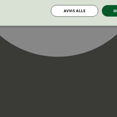
AVVIS ALLE
G
Strengt nødvendig
Statistikk
Markedsføring
nformasjonskapsler tillater kjernefunksjoner på nettstedet, som brukerinnlogging og k
rukes riktig uten strengt nødvendige informasjonskapsler.
Provider
/
Utløpsdato
Beskrivelse
Domene
InProgress
29
Cookien er satt slik at Hotjar kan spo
Hotjar Ltd
minutter
brukerens reise for et totalt antall økt
.svanemerket.no
54
ingen identifiserbar informasjon.
sekunder
29
Cookien er satt slik at Hotjar kan spo
Hotjar Ltd
minutter
brukerens reise for et totalt antall økt
.svanemerket.no
54
ingen identifiserbar informasjon.
sekunder
.svanemerket.no
Sesjon
ve-filters
svanemerket.no
4 dager 4