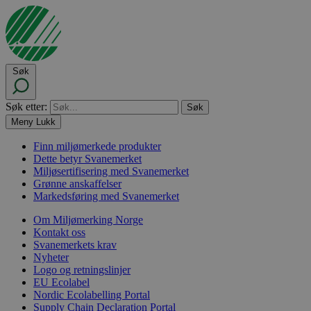
Søk
Søk etter:
Meny
Lukk
Finn miljømerkede produkter
Dette betyr Svanemerket
Miljøsertifisering med Svanemerket
Grønne anskaffelser
Markedsføring med Svanemerket
Om Miljømerking Norge
Kontakt oss
Svanemerkets krav
Nyheter
Logo og retningslinjer
EU Ecolabel
Nordic Ecolabelling Portal
Supply Chain Declaration Portal