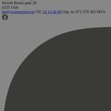
Henrik Ibsens gate 20
0255 Oslo
hei@svanemerket.no
Tlf:
24 14 46 00
Org. nr: 971 279 362 MVA