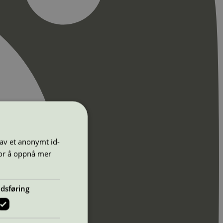
 av et anonymt id-
for å oppnå mer
dsføring