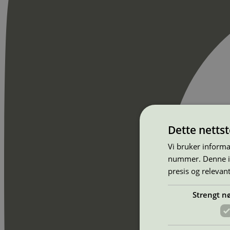
Dette netts
Vi bruker informa
nummer. Denne ide
presis og relevan
Strengt n