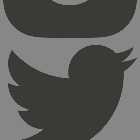
kjernefunksjoner på nettstedet, som
brukerinnlogging og kontoadministrasjon.
Nettstedet kan ikke brukes riktig uten strengt
nødvendige informasjonskapsler.
Provider
/
Navn
Utløpsdato
Domene
_hjAbsoluteSessionInProgress
29
Hotjar Ltd
minutter
.svanemerket.no
54
sekunder
_hjFirstSeen
29
Hotjar Ltd
minutter
.svanemerket.no
54
sekunder
pageviewCount
.svanemerket.no
Sesjon
nelapi-product-archive-filters
svanemerket.no
4 dager 4
timer