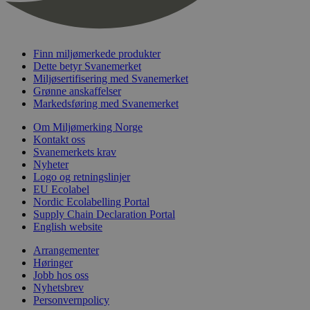
nelapi-last-visited-category
svanemerket.no
4 dager 4
timer
wordpress_test_cookie
Sesjon
Automattic
Inc.
Finn miljømerkede produkter
svanemerket.no
Dette betyr Svanemerket
Miljøsertifisering med Svanemerket
Grønne anskaffelser
_hjIncludedInPageviewSample
2 minutter
Hotjar Ltd
Markedsføring med Svanemerket
svanemerket.no
Om Miljømerking Norge
Kontakt oss
Svanemerkets krav
Nyheter
Logo og retningslinjer
EU Ecolabel
Nordic Ecolabelling Portal
Supply Chain Declaration Portal
English website
Provider
/
Navn
Utløpsdato
Beskrivelse
Arrangementer
Domene
Høringer
_gat_UA-
.svanemerket.no
54
Dette er en 
Jobb hos oss
Provider
/
Navn
Utløpsdato
Beskrivels
33776333-1
sekunder
informasjons
Nyhetsbrev
Domene
Google Analyt
Personvernpolicy
mønsterelem
_fbp
3 måneder
Brukt av F
Meta Platform