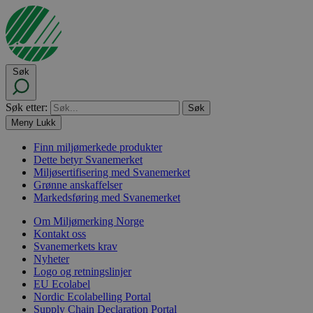
Søk
Søk etter:
Meny
Lukk
Finn miljømerkede produkter
Dette betyr Svanemerket
Miljøsertifisering med Svanemerket
Grønne anskaffelser
Markedsføring med Svanemerket
Om Miljømerking Norge
Kontakt oss
Svanemerkets krav
Nyheter
Logo og retningslinjer
EU Ecolabel
Nordic Ecolabelling Portal
Supply Chain Declaration Portal