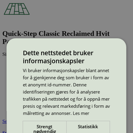
Quick-Step Classic Reclaimed Hvit
Patina Eik (CL1653)
Dette nettstedet bruker
Sist oppdatert
24 feb 2026
informasjonskapsler
Type:
Laminatgulv
Lisensnummer:
3029 0001
Vi bruker informasjonskapsler blant annet
for å gjenkjenne deg som bruker i form av
Miljømerke:
Svanemerket
Merkevare:
Quick-Step
et anonymt id-nummer. Denne
Merkevare nettside:
https://www.quick-step.no/nb-no/
identifiseringen gjøres for å analysere
Lisensinnehaver:
Unilin BV, division Flooring
trafikken på nettstedet og for å oppnå mer
Lisensinnehaver nettside:
http://www.unilin.com
presis og relevant markedsføring i form av
Tilgjengelig i:
Norge, Sverige, Finland, Danmark, Utenfor
Norden
målretting av annonser.
Les mer
Se også
Strengt
Statistikk
nødvendig
Svanemerkets krav til gulv og gulvunderlag