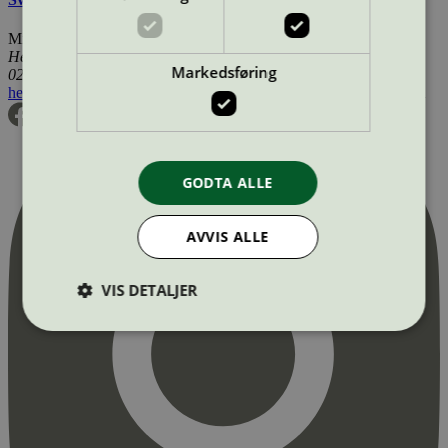
Miljømerking Norge
Henrik Ibsens gate 20
Markedsføring
0255 Oslo
hei@svanemerket.no
Tlf:
24 14 46 00
Org. nr: 971 279 362 MVA
GODTA ALLE
AVVIS ALLE
VIS DETALJER
Strengt nødvendig
Statistikk
Markedsføring
Strengt nødvendige informasjonskapsler tillater