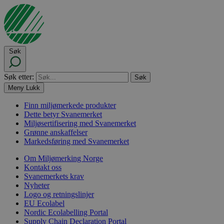
Søk
Søk etter:
Meny
Lukk
Finn miljømerkede produkter
Dette betyr Svanemerket
Miljøsertifisering med Svanemerket
Grønne anskaffelser
Markedsføring med Svanemerket
Om Miljømerking Norge
Kontakt oss
Svanemerkets krav
Nyheter
Logo og retningslinjer
EU Ecolabel
Nordic Ecolabelling Portal
Supply Chain Declaration Portal