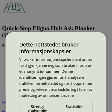
Quick-Step Eligna Hvit Ask Planker
(U1184)
Dette nettstedet bruker
Sist oppdatert
24 feb 2026
informasjonskapsler
Type:
Laminatgulv
Lisensnummer:
3029 0001
Vi bruker informasjonskapsler blant annet
for å gjenkjenne deg som bruker i form av
Miljømerke:
Svanemerket
Merkevare:
Quick-Step
et anonymt id-nummer. Denne
Merkevare nettside:
https://www.quick-step.no/nb-no/
identifiseringen gjøres for å analysere
Lisensinnehaver:
Unilin BV, division Flooring
trafikken på nettstedet og for å oppnå mer
Lisensinnehaver nettside:
http://www.unilin.com
presis og relevant markedsføring i form av
Tilgjengelig i:
Norge, Sverige, Finland, Danmark, Utenfor
Norden
målretting av annonser.
Les mer
Se også
Strengt
Statistikk
nødvendig
Svanemerkets krav til gulv og gulvunderlag