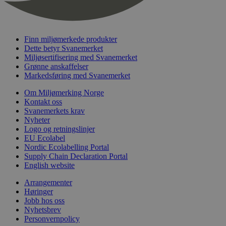
nelapi-last-visited-category
svanemerket.no
4 dager 4
timer
wordpress_test_cookie
Sesjon
Automattic
Inc.
Finn miljømerkede produkter
svanemerket.no
Dette betyr Svanemerket
Miljøsertifisering med Svanemerket
Grønne anskaffelser
_hjIncludedInPageviewSample
2 minutter
Hotjar Ltd
Markedsføring med Svanemerket
svanemerket.no
Om Miljømerking Norge
Kontakt oss
Svanemerkets krav
Nyheter
Logo og retningslinjer
EU Ecolabel
Nordic Ecolabelling Portal
Supply Chain Declaration Portal
English website
Provider
/
Navn
Utløpsdato
Beskrivelse
Arrangementer
Domene
Høringer
_gat_UA-
.svanemerket.no
54
Dette er en 
Jobb hos oss
Provider
/
Navn
Utløpsdato
Beskrivels
33776333-1
sekunder
informasjons
Nyhetsbrev
Domene
Google Analyt
Personvernpolicy
mønsterelem
_fbp
3 måneder
Brukt av F
Meta Platform