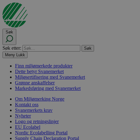
Søk
Søk etter:
Meny
Lukk
Finn miljømerkede produkter
Dette betyr Svanemerket
Miljøsertifisering med Svanemerket
Grønne anskaffelser
Markedsføring med Svanemerket
Om Miljømerking Norge
Kontakt oss
Svanemerkets krav
Nyheter
Logo og retningslinjer
EU Ecolabel
Nordic Ecolabelling Portal
Supply Chain Declaration Portal