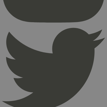
brukerinnlogging og kontoadministrasjon.
Nettstedet kan ikke brukes riktig uten strengt
nødvendige informasjonskapsler.
Provider
/
Navn
Utløpsdato
Domene
_hjAbsoluteSessionInProgress
29
Hotjar Ltd
minutter
.svanemerket.no
54
sekunder
_hjFirstSeen
29
Hotjar Ltd
minutter
.svanemerket.no
54
sekunder
pageviewCount
.svanemerket.no
Sesjon
nelapi-product-archive-filters
svanemerket.no
4 dager 4
timer
nelapi-last-visited-category
svanemerket.no
4 dager 4