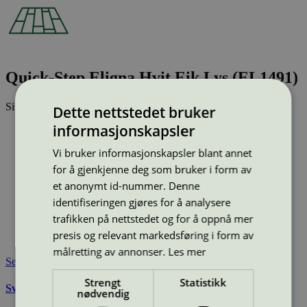
Quick-Step Eligna Hvit Eik Lys (EL1491)
Sist oppdatert
24 feb 2026
Dette nettstedet bruker
informasjonskapsler
Type:
Laminatgulv
Lisensnummer:
3029 0001
Vi bruker informasjonskapsler blant annet
Miljømerke:
Svanemerket
for å gjenkjenne deg som bruker i form av
Merkevare:
Quick-Step
et anonymt id-nummer. Denne
Merkevare nettside:
https://www.quick-step.no/nb-no/
Lisensinnehaver:
Unilin BV, division Flooring
identifiseringen gjøres for å analysere
Lisensinnehaver nettside:
http://www.unilin.com
trafikken på nettstedet og for å oppnå mer
Tilgjengelig i:
Norge, Sverige, Finland, Danmark, Utenfor
presis og relevant markedsføring i form av
Norden
målretting av annonser.
Les mer
Se også
Strengt
Statistikk
Svanemerkets krav til gulv og gulvunderlag
nødvendig