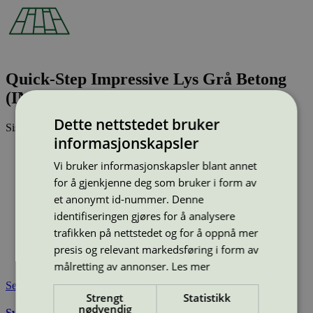
Quick-Step Impressive Lys Grå Betong
(IM1861)
Dette nettstedet bruker
Sist oppdatert
24 feb 2026
informasjonskapsler
Type:
Laminatgulv
Lisensnummer:
3029 0001
Vi bruker informasjonskapsler blant annet
for å gjenkjenne deg som bruker i form av
Miljømerke:
Svanemerket
Merkevare:
Quick-Step
et anonymt id-nummer. Denne
Merkevare nettside:
https://www.quick-step.no/nb-no/
identifiseringen gjøres for å analysere
Lisensinnehaver:
Unilin BV, division Flooring
trafikken på nettstedet og for å oppnå mer
Lisensinnehaver nettside:
http://www.unilin.com
presis og relevant markedsføring i form av
Tilgjengelig i:
Norge, Sverige, Finland, Danmark, Utenfor
Norden
målretting av annonser.
Les mer
Se også
Strengt
Statistikk
nødvendig
Svanemerkets krav til gulv og gulvunderlag