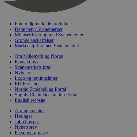
nelapi-last-visited-category
svanemerket.no
4 dager 4
timer
wordpress_test_cookie
Sesjon
Automattic
Inc.
Finn miljømerkede produkter
svanemerket.no
Dette betyr Svanemerket
Miljøsertifisering med Svanemerket
Grønne anskaffelser
_hjIncludedInPageviewSample
2 minutter
Hotjar Ltd
Markedsføring med Svanemerket
svanemerket.no
Om Miljømerking Norge
Kontakt oss
Svanemerkets krav
Nyheter
Logo og retningslinjer
EU Ecolabel
Nordic Ecolabelling Portal
Supply Chain Declaration Portal
English website
Provider
/
Navn
Utløpsdato
Beskrivelse
Arrangementer
Domene
Høringer
_gat_UA-
.svanemerket.no
54
Dette er en 
Jobb hos oss
Provider
/
Navn
Utløpsdato
Beskrivels
33776333-1
sekunder
informasjons
Nyhetsbrev
Domene
Google Analyt
Personvernpolicy
mønsterelem
_fbp
3 måneder
Brukt av F
Meta Platform