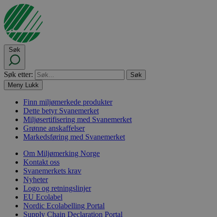
Søk
Søk etter:
Meny
Lukk
Finn miljømerkede produkter
Dette betyr Svanemerket
Miljøsertifisering med Svanemerket
Grønne anskaffelser
Markedsføring med Svanemerket
Om Miljømerking Norge
Kontakt oss
Svanemerkets krav
Nyheter
Logo og retningslinjer
EU Ecolabel
Nordic Ecolabelling Portal
Supply Chain Declaration Portal