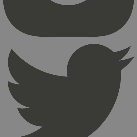
kjernefunksjoner på nettstedet, som
brukerinnlogging og kontoadministrasjon.
Nettstedet kan ikke brukes riktig uten strengt
nødvendige informasjonskapsler.
Provider
/
Navn
Utløpsdato
Domene
_hjAbsoluteSessionInProgress
29
Hotjar Ltd
minutter
.svanemerket.no
54
sekunder
_hjFirstSeen
29
Hotjar Ltd
minutter
.svanemerket.no
54
sekunder
pageviewCount
.svanemerket.no
Sesjon
nelapi-product-archive-filters
svanemerket.no
4 dager 4
timer