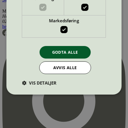
Miljømerking Norge
Henrik Ibsens gate 20
Markedsføring
0255 Oslo
hei@svanemerket.no
Tlf:
24 14 46 00
Org. nr: 971 279 362 MVA
GODTA ALLE
AVVIS ALLE
VIS DETALJER
Strengt nødvendig
Statistikk
Markedsføring
Strengt nødvendige informasjonskapsler tillater