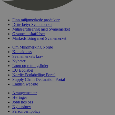
nelapi-last-visited-category
svanemerket.no
4 dager 4
timer
wordpress_test_cookie
Sesjon
Automattic
Inc.
Finn miljømerkede produkter
svanemerket.no
Dette betyr Svanemerket
Miljøsertifisering med Svanemerket
Grønne anskaffelser
_hjIncludedInPageviewSample
2 minutter
Hotjar Ltd
Markedsføring med Svanemerket
svanemerket.no
Om Miljømerking Norge
Kontakt oss
Svanemerkets krav
Nyheter
Logo og retningslinjer
EU Ecolabel
Nordic Ecolabelling Portal
Supply Chain Declaration Portal
English website
Provider
/
Navn
Utløpsdato
Beskrivelse
Arrangementer
Domene
Høringer
_gat_UA-
.svanemerket.no
54
Dette er en 
Jobb hos oss
Provider
/
Navn
Utløpsdato
Beskrivels
33776333-1
sekunder
informasjons
Nyhetsbrev
Domene
Google Analyt
Personvernpolicy
mønsterelem
_fbp
3 måneder
Brukt av F
Meta Platform