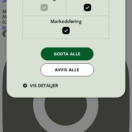
Miljømerking Norge
Henrik Ibsens gate 20
Markedsføring
0255 Oslo
hei@svanemerket.no
Tlf:
24 14 46 00
Org. nr: 971 279 362 MVA
GODTA ALLE
AVVIS ALLE
VIS DETALJER
Strengt nødvendig
Statistikk
Markedsføring
Strengt nødvendige informasjonskapsler tillater