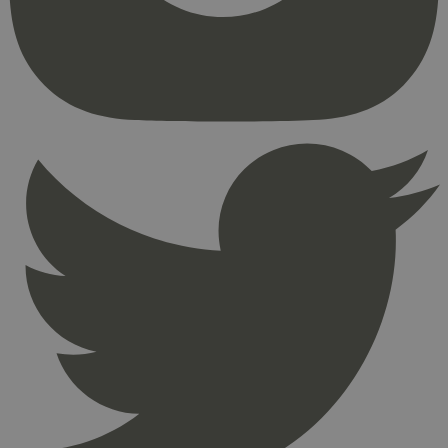
kjernefunksjoner på nettstedet, som
brukerinnlogging og kontoadministrasjon.
Nettstedet kan ikke brukes riktig uten strengt
nødvendige informasjonskapsler.
Provider
/
Navn
Utløpsdato
Domene
_hjAbsoluteSessionInProgress
29
Hotjar Ltd
minutter
.svanemerket.no
54
sekunder
_hjFirstSeen
29
Hotjar Ltd
minutter
.svanemerket.no
54
sekunder
pageviewCount
.svanemerket.no
Sesjon
nelapi-product-archive-filters
svanemerket.no
4 dager 4
timer