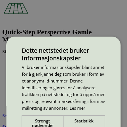
Quick-Step Perspective Gamle
Mattoljede Eikeplanker (UF312)
Dette nettstedet bruker
Sist oppdatert
24 feb 2026
informasjonskapsler
Type:
Laminatgulv
Lisensnummer:
3029 0001
Vi bruker informasjonskapsler blant annet
for å gjenkjenne deg som bruker i form av
Miljømerke:
Svanemerket
Merkevare:
Quick-Step
et anonymt id-nummer. Denne
Merkevare nettside:
https://www.quick-step.no/nb-no/
identifiseringen gjøres for å analysere
Lisensinnehaver:
Unilin BV, division Flooring
trafikken på nettstedet og for å oppnå mer
Lisensinnehaver nettside:
http://www.unilin.com
presis og relevant markedsføring i form av
Tilgjengelig i:
Norge, Sverige, Finland, Danmark, Utenfor
Norden
målretting av annonser.
Les mer
Se også
Strengt
Statistikk
nødvendig
Svanemerkets krav til gulv og gulvunderlag