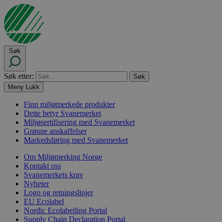
Søk
Søk etter:
Meny
Lukk
Finn miljømerkede produkter
Dette betyr Svanemerket
Miljøsertifisering med Svanemerket
Grønne anskaffelser
Markedsføring med Svanemerket
Om Miljømerking Norge
Kontakt oss
Svanemerkets krav
Nyheter
Logo og retningslinjer
EU Ecolabel
Nordic Ecolabelling Portal
Supply Chain Declaration Portal