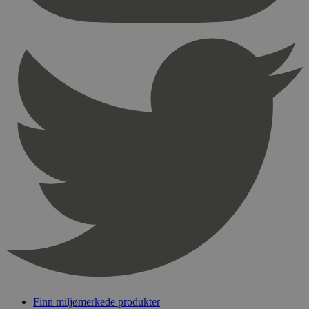
nødvendige informasjonskapsler.
Provider
/
Navn
Utløpsdato
Domene
_hjAbsoluteSessionInProgress
29
Hotjar Ltd
minutter
.svanemerket.no
54
sekunder
_hjFirstSeen
29
Hotjar Ltd
minutter
.svanemerket.no
54
sekunder
pageviewCount
.svanemerket.no
Sesjon
nelapi-product-archive-filters
svanemerket.no
4 dager 4
timer
nelapi-last-visited-category
svanemerket.no
4 dager 4
timer
Finn miljømerkede produkter