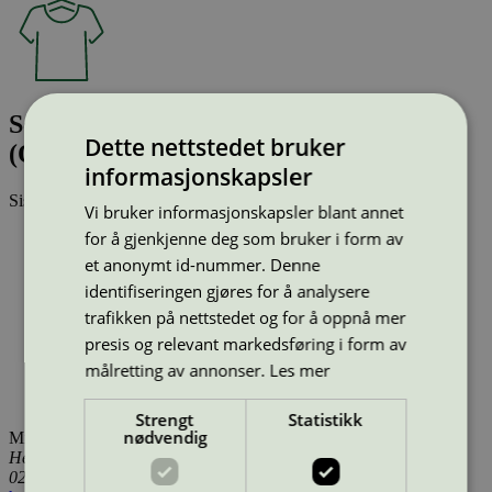
Scarf, 100% Organic Fairtrade cotton
Dette nettstedet bruker
(O93010)
informasjonskapsler
Sist oppdatert
17 des 2025
Vi bruker informasjonskapsler blant annet
for å gjenkjenne deg som bruker i form av
Type:
Tekstilprodukt (EU Ecolabel)
Lisensnummer:
DK/016/049
et anonymt id-nummer. Denne
Miljømerke:
EU Ecolabel
identifiseringen gjøres for å analysere
Merkevare:
Neutral
trafikken på nettstedet og for å oppnå mer
Merkevare nettside:
https://neutral.com/
Lisensinnehaver:
Neutral.com A/S
presis og relevant markedsføring i form av
Lisensinnehaver nettside:
http://www.neutral.com
målretting av annonser.
Les mer
Tilgjengelig i:
Island, Norge, Sverige, Finland, Danmark,
Utenfor Norden
Strengt
Statistikk
nødvendig
Miljømerking Norge
Henrik Ibsens gate 20
0255 Oslo