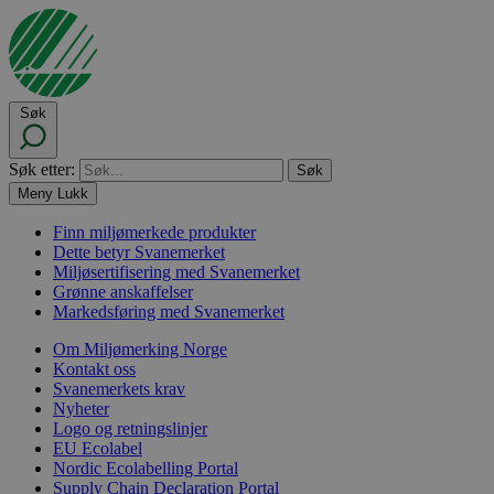
Søk
Søk etter:
Meny
Lukk
Finn miljømerkede produkter
Dette betyr Svanemerket
Miljøsertifisering med Svanemerket
Grønne anskaffelser
Markedsføring med Svanemerket
Om Miljømerking Norge
Kontakt oss
Svanemerkets krav
Nyheter
Logo og retningslinjer
EU Ecolabel
Nordic Ecolabelling Portal
Supply Chain Declaration Portal