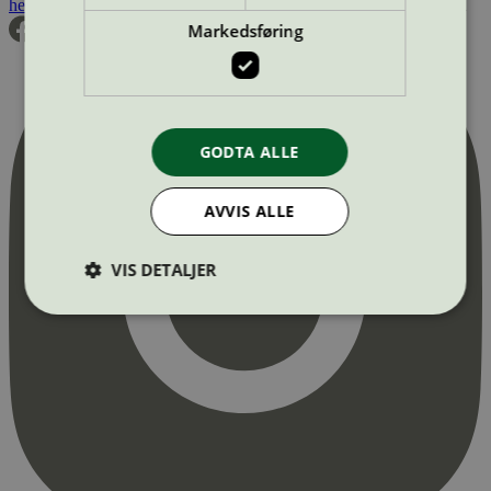
hei@svanemerket.no
Tlf:
24 14 46 00
Org. nr: 971 279 362 MVA
Markedsføring
GODTA ALLE
AVVIS ALLE
VIS DETALJER
Strengt nødvendig
Statistikk
Markedsføring
Strengt nødvendige informasjonskapsler tillater
kjernefunksjoner på nettstedet, som
brukerinnlogging og kontoadministrasjon.
Nettstedet kan ikke brukes riktig uten strengt