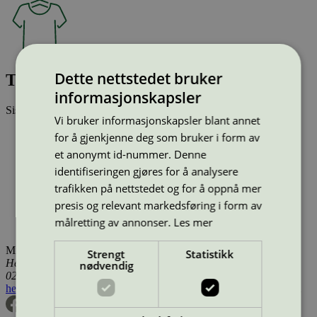
Dette nettstedet bruker
Tonus 4, 90% New wool, 10% Helanca
informasjonskapsler
Sist oppdatert
17 des 2025
Vi bruker informasjonskapsler blant annet
Type:
Tekstilprodukt (EU Ecolabel)
for å gjenkjenne deg som bruker i form av
Lisensnummer:
DK/016/024
et anonymt id-nummer. Denne
Miljømerke:
EU Ecolabel
identifiseringen gjøres for å analysere
Merkevare:
Kvadrat
Merkevare nettside:
https://www.kvadrat.dk
trafikken på nettstedet og for å oppnå mer
Lisensinnehaver:
Kvadrat A/S
presis og relevant markedsføring i form av
Lisensinnehaver nettside:
http://www.kvadrat.dk
målretting av annonser.
Les mer
Tilgjengelig i:
Norge, Sverige, Finland, Danmark
Miljømerking Norge
Strengt
Statistikk
Henrik Ibsens gate 20
nødvendig
0255 Oslo
hei@svanemerket.no
Tlf:
24 14 46 00
Org. nr: 971 279 362 MVA