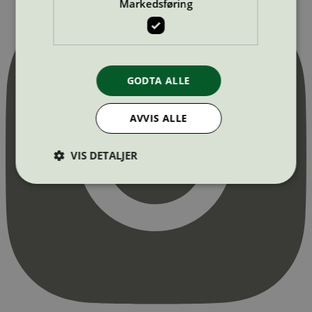
Markedsføring
GODTA ALLE
AVVIS ALLE
VIS DETALJER
Strengt nødvendig
Statistikk
Markedsføring
Strengt nødvendige informasjonskapsler tillater
kjernefunksjoner på nettstedet, som
brukerinnlogging og kontoadministrasjon.
Nettstedet kan ikke brukes riktig uten strengt
nødvendige informasjonskapsler.