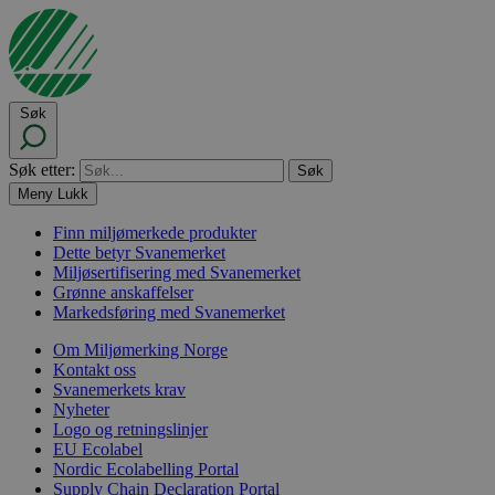
Søk
Søk etter:
Meny
Lukk
Finn miljømerkede produkter
Dette betyr Svanemerket
Miljøsertifisering med Svanemerket
Grønne anskaffelser
Markedsføring med Svanemerket
Om Miljømerking Norge
Kontakt oss
Svanemerkets krav
Nyheter
Logo og retningslinjer
EU Ecolabel
Nordic Ecolabelling Portal
Supply Chain Declaration Portal