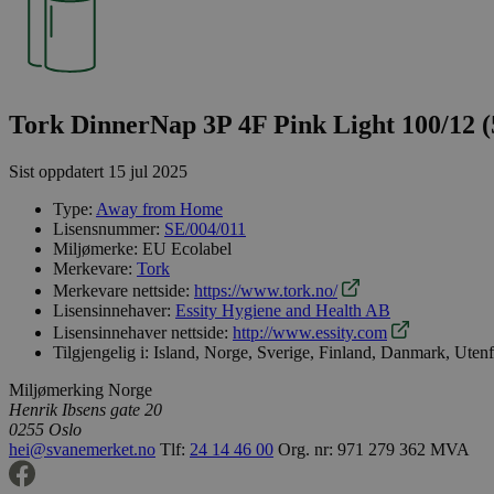
Tork DinnerNap 3P 4F Pink Light 100/12 (
Sist oppdatert
15 jul 2025
Type:
Away from Home
Lisensnummer:
SE/004/011
Miljømerke:
EU Ecolabel
Merkevare:
Tork
Merkevare nettside:
https://www.tork.no/
Lisensinnehaver:
Essity Hygiene and Health AB
Lisensinnehaver nettside:
http://www.essity.com
Tilgjengelig i:
Island, Norge, Sverige, Finland, Danmark, Uten
Miljømerking Norge
Henrik Ibsens gate 20
0255 Oslo
hei@svanemerket.no
Tlf:
24 14 46 00
Org. nr: 971 279 362 MVA