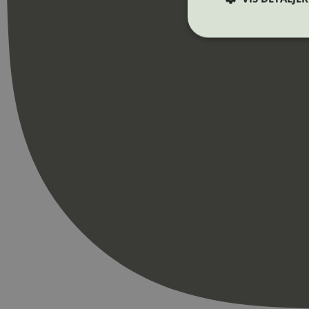
Strengt nødvendige i
Nettstedet kan ikke b
Navn
_hjAbsoluteSession
_hjFirstSeen
pageviewCount
nelapi-product-archi
nelapi-last-visited-