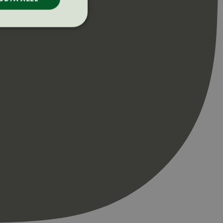
ontoadministrasjon.
re begynnelsen på
er. Den inneholder
re begynnelsen på
er. Den inneholder