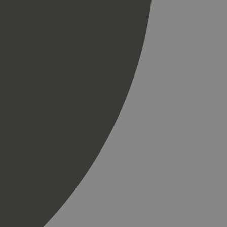
til å skille unike
r som en
spørsel på et
og kampanjedata for
ics. Den lagrer og
ukes til å telle og