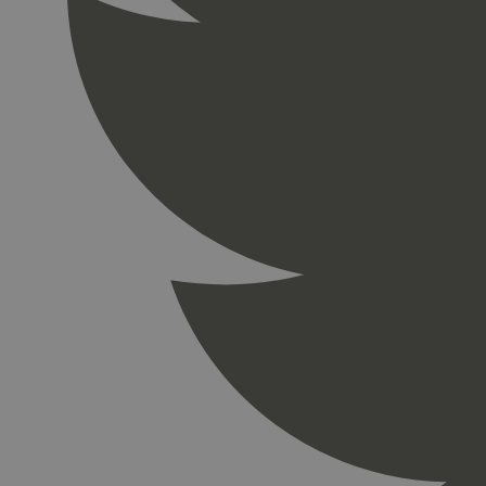
_gid
_ga_PHYYHD0E0G