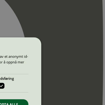
 av et anonymt id-
for å oppnå mer
dsføring
ODTA ALLE