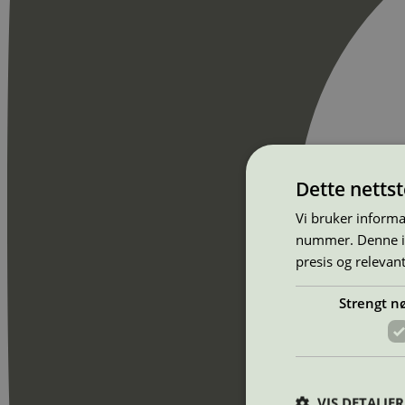
Dette netts
Vi bruker informa
nummer. Denne ide
presis og relevan
Strengt n
VIS DETALJER