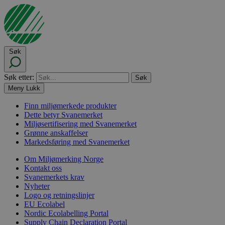
Søk
Søk etter:
Meny
Lukk
Finn miljømerkede produkter
Dette betyr Svanemerket
Miljøsertifisering med Svanemerket
Grønne anskaffelser
Markedsføring med Svanemerket
Om Miljømerking Norge
Kontakt oss
Svanemerkets krav
Nyheter
Logo og retningslinjer
EU Ecolabel
Nordic Ecolabelling Portal
Supply Chain Declaration Portal