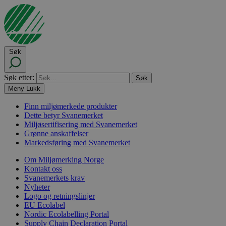
Søk
Søk etter:
Meny
Lukk
Finn miljømerkede produkter
Dette betyr Svanemerket
Miljøsertifisering med Svanemerket
Grønne anskaffelser
Markedsføring med Svanemerket
Om Miljømerking Norge
Kontakt oss
Svanemerkets krav
Nyheter
Logo og retningslinjer
EU Ecolabel
Nordic Ecolabelling Portal
Supply Chain Declaration Portal