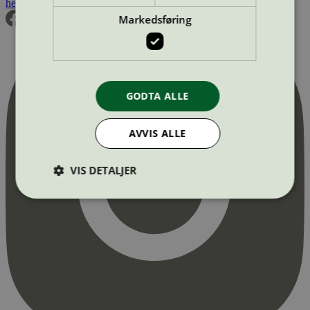
hei@svanemerket.no
Tlf:
24 14 46 00
Org. nr: 971 279 362 MVA
Markedsføring
GODTA ALLE
AVVIS ALLE
VIS DETALJER
Strengt nødvendig
Statistikk
Markedsføring
Strengt nødvendige informasjonskapsler tillater
kjernefunksjoner på nettstedet, som
brukerinnlogging og kontoadministrasjon.
Nettstedet kan ikke brukes riktig uten strengt