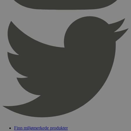
nødvendige informasjonskapsler.
Provider
/
Navn
Utløpsdato
Domene
_hjAbsoluteSessionInProgress
29
Hotjar Ltd
minutter
.svanemerket.no
54
sekunder
_hjFirstSeen
29
Hotjar Ltd
minutter
.svanemerket.no
54
sekunder
pageviewCount
.svanemerket.no
Sesjon
nelapi-product-archive-filters
svanemerket.no
4 dager 4
timer
nelapi-last-visited-category
svanemerket.no
4 dager 4
timer
Finn miljømerkede produkter