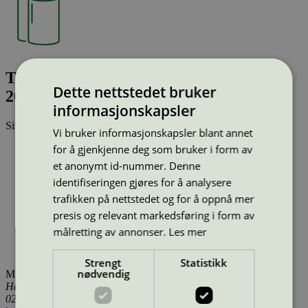
Tork Lunch 2P 8F Baeckerei Ruetz
Dette nettstedet bruker
200/10 (519356)
informasjonskapsler
Sist oppdatert
15 jul 2025
Vi bruker informasjonskapsler blant annet
for å gjenkjenne deg som bruker i form av
Type:
Away from Home
Lisensnummer:
SE/004/011
et anonymt id-nummer. Denne
Miljømerke:
EU Ecolabel
identifiseringen gjøres for å analysere
Merkevare:
Tork
trafikken på nettstedet og for å oppnå mer
Merkevare nettside:
https://www.tork.no/
Lisensinnehaver:
Essity Hygiene and Health AB
presis og relevant markedsføring i form av
Lisensinnehaver nettside:
http://www.essity.com
målretting av annonser.
Les mer
Tilgjengelig i:
Island, Norge, Sverige, Finland, Danmark,
Utenfor Norden
Strengt
Statistikk
nødvendig
Miljømerking Norge
Henrik Ibsens gate 20
0255 Oslo