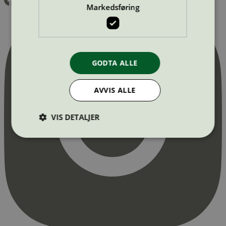
Markedsføring
GODTA ALLE
AVVIS ALLE
VIS DETALJER
Strengt nødvendig
Statistikk
Markedsføring
Strengt nødvendige informasjonskapsler tillater
kjernefunksjoner på nettstedet, som
brukerinnlogging og kontoadministrasjon.
Nettstedet kan ikke brukes riktig uten strengt
nødvendige informasjonskapsler.