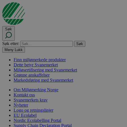
Søk
Søk etter:
Meny
Lukk
Finn miljømerkede produkter
Dette betyr Svanemerket
Miljøsertifisering med Svanemerket
Grønne anskaffelser
Markedsføring med Svanemerket
Om Miljømerking Norge
Kontakt oss
Svanemerkets krav
Nyheter
Logo og retningslinjer
EU Ecolabel
Nordic Ecolabelling Portal
Supply Chain Declaration Portal