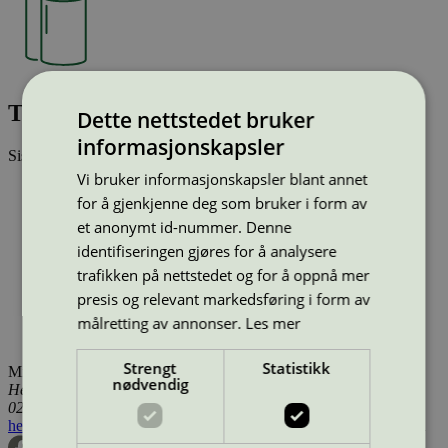
Tork Wiping Paper Cfeed M1 (473252)
Dette nettstedet bruker
informasjonskapsler
Sist oppdatert
16 jul 2025
Vi bruker informasjonskapsler blant annet
Type:
Away from Home
for å gjenkjenne deg som bruker i form av
Lisensnummer:
SE/004/013
Miljømerke:
EU Ecolabel
et anonymt id-nummer. Denne
Merkevare:
Tork
identifiseringen gjøres for å analysere
Merkevare nettside:
https://www.tork.no/
trafikken på nettstedet og for å oppnå mer
Lisensinnehaver:
Essity Hygiene and Health AB
presis og relevant markedsføring i form av
Lisensinnehaver nettside:
http://www.essity.com
Tilgjengelig i:
Island, Norge, Sverige, Finland, Danmark,
målretting av annonser.
Les mer
Utenfor Norden
Strengt
Statistikk
Miljømerking Norge
nødvendig
Henrik Ibsens gate 20
0255 Oslo
hei@svanemerket.no
Tlf:
24 14 46 00
Org. nr: 971 279 362 MVA