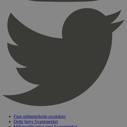
Provider
/
Navn
Utløpsdato
Domene
_hjAbsoluteSessionInProgress
29
Hotjar Ltd
minutter
.svanemerket.no
54
sekunder
_hjFirstSeen
29
Hotjar Ltd
minutter
.svanemerket.no
54
sekunder
pageviewCount
.svanemerket.no
Sesjon
nelapi-product-archive-filters
svanemerket.no
4 dager 4
timer
nelapi-last-visited-category
svanemerket.no
4 dager 4
Finn miljømerkede produkter
timer
Dette betyr Svanemerket
wordpress_test_cookie
Sesjon
Automattic
Miljøsertifisering med Svanemerket