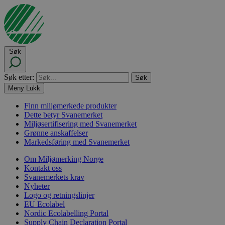
Søk
Søk etter:
Meny
Lukk
Finn miljømerkede produkter
Dette betyr Svanemerket
Miljøsertifisering med Svanemerket
Grønne anskaffelser
Markedsføring med Svanemerket
Om Miljømerking Norge
Kontakt oss
Svanemerkets krav
Nyheter
Logo og retningslinjer
EU Ecolabel
Nordic Ecolabelling Portal
Supply Chain Declaration Portal