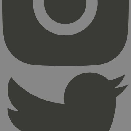
Markedsføring
Strengt nødvendige informasjonskapsler tillater
kjernefunksjoner på nettstedet, som
brukerinnlogging og kontoadministrasjon.
Nettstedet kan ikke brukes riktig uten strengt
nødvendige informasjonskapsler.
Provider
/
Navn
Utløpsdato
Domene
_hjAbsoluteSessionInProgress
29
Hotjar Ltd
minutter
.svanemerket.no
54
sekunder
_hjFirstSeen
29
Hotjar Ltd
minutter
.svanemerket.no
54
sekunder
pageviewCount
.svanemerket.no
Sesjon