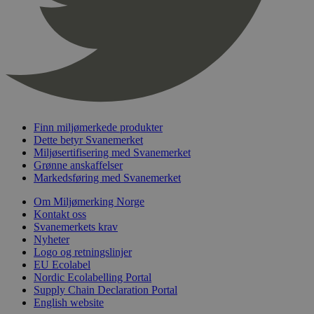
nelapi-product-archive-filters
svanemerket.no
4 dager 4
timer
nelapi-last-visited-category
svanemerket.no
4 dager 4
timer
wordpress_test_cookie
Sesjon
Automattic
Inc.
svanemerket.no
Finn miljømerkede produkter
Dette betyr Svanemerket
_hjIncludedInPageviewSample
2 minutter
Hotjar Ltd
svanemerket.no
Miljøsertifisering med Svanemerket
Grønne anskaffelser
Markedsføring med Svanemerket
Om Miljømerking Norge
Kontakt oss
Svanemerkets krav
Nyheter
Logo og retningslinjer
EU Ecolabel
Nordic Ecolabelling Portal
Provider
/
Navn
Utløpsdato
Beskrivelse
Supply Chain Declaration Portal
Domene
English website