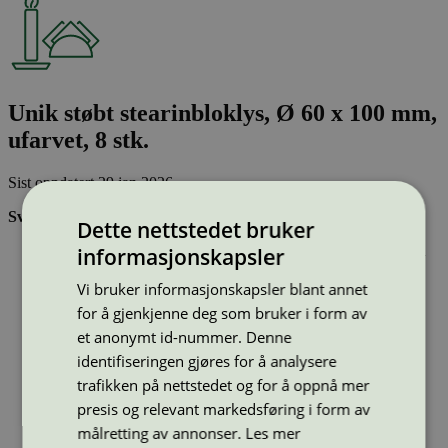
Unik støbt stearinbloklys, Ø 60 x 100 mm,
ufarvet, 8 stk.
Sist oppdatert
29 jan 2026
Svanemerkede stearinlys:
Dette nettstedet bruker
Er laget av minst 90 % fornybar råvare, dvs at lys av parafin
informasjonskapsler
(fossil råvare) ikke kan svanemerkes
Inneholder ikke palmeolje
Vi bruker informasjonskapsler blant annet
Soter lite:
for å gjenkjenne deg som bruker i form av
et anonymt id-nummer. Denne
Type:
Kubbelys og kulelys
Lisensnummer:
5088 0009
(
5088 0010
)
identifiseringen gjøres for å analysere
trafikken på nettstedet og for å oppnå mer
Miljømerke:
Svanemerket
Merkevare:
Unik
presis og relevant markedsføring i form av
Merkevare nettside:
https://unikprodukter.no/
målretting av annonser.
Les mer
Lisensinnehaver:
Løgumkloster Lys A/S