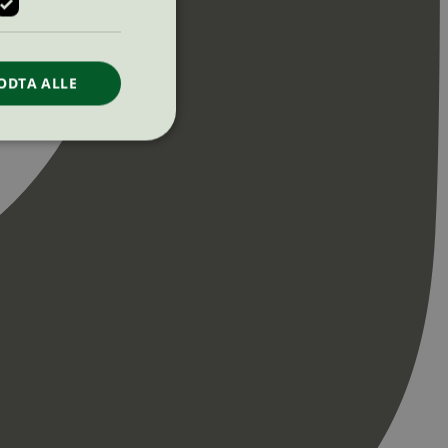
ODTA ALLE
ontoadministrasjon.
re begynnelsen på
er. Den inneholder
re begynnelsen på
er. Den inneholder