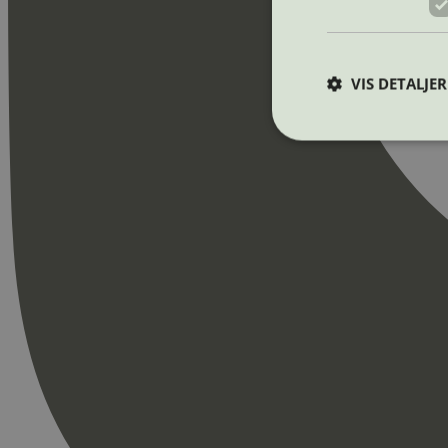
VIS DETALJER
Strengt nødvendige i
Nettstedet kan ikke b
Navn
_hjAbsoluteSession
_hjFirstSeen