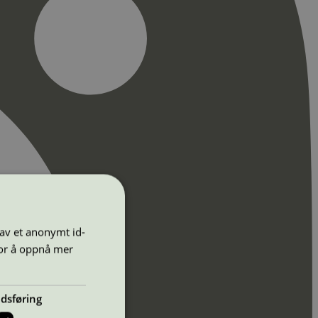
 av et anonymt id-
for å oppnå mer
dsføring