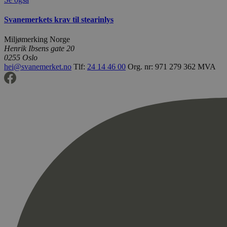
Svanemerkets krav til stearinlys
Miljømerking Norge
Henrik Ibsens gate 20
0255 Oslo
hei@svanemerket.no
Tlf:
24 14 46 00
Org. nr: 971 279 362 MVA