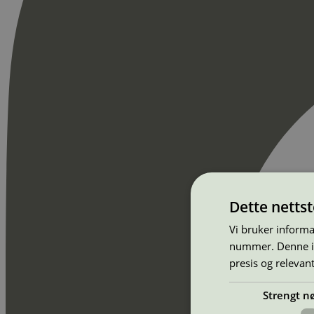
Dette netts
Vi bruker informa
nummer. Denne ide
presis og relevan
Strengt n