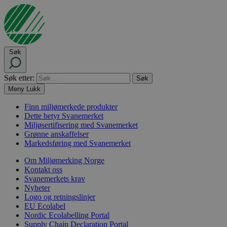
Søk
Søk etter:
Meny
Lukk
Finn miljømerkede produkter
Dette betyr Svanemerket
Miljøsertifisering med Svanemerket
Grønne anskaffelser
Markedsføring med Svanemerket
Om Miljømerking Norge
Kontakt oss
Svanemerkets krav
Nyheter
Logo og retningslinjer
EU Ecolabel
Nordic Ecolabelling Portal
Supply Chain Declaration Portal