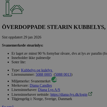
ÖVERDOPPADE STEARIN KUBBELYS, Ø 6
Sist oppdatert
29 jan 2026
Svanemerkede stearinlys:
Er laget av minst 90 % fornybar råvare, dvs at lys av parafin (f
Inneholder ikke palmeolje
Soter lite:
Type:
Kubbelys og kulelys
Lisensnummer:
5088 0005
(
5088 0013
)
Miljømerke:
Svanemerket
Merkevare:
Diana Candles
Lisensinnehaver:
Diana Lys A/S
Lisensinnehaver nettside:
https://diana-lys.dk/login
Tilgjengelig i:
Norge, Sverige, Danmark
Se også