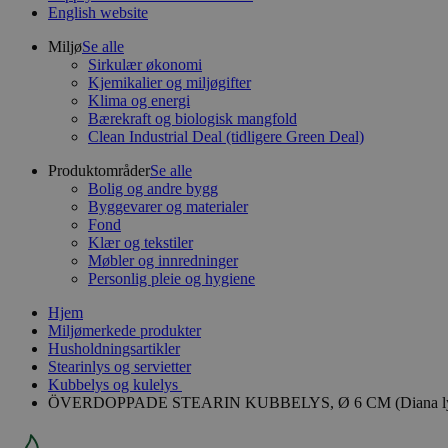
English website
Miljø
Se alle
Sirkulær økonomi
Kjemikalier og miljøgifter
Klima og energi
Bærekraft og biologisk mangfold
Clean Industrial Deal (tidligere Green Deal)
Produktområder
Se alle
Bolig og andre bygg
Byggevarer og materialer
Fond
Klær og tekstiler
Møbler og innredninger
Personlig pleie og hygiene
Hjem
Miljømerkede produkter
Husholdningsartikler
Stearinlys og servietter
Kubbelys og kulelys
ÖVERDOPPADE STEARIN KUBBELYS, Ø 6 CM (Diana lys