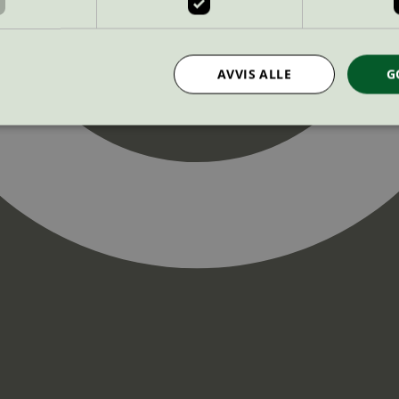
AVVIS ALLE
G
Strengt nødvendig
Statistikk
Markedsføring
nformasjonskapsler tillater kjernefunksjoner på nettstedet, som brukerinnlogging og k
rukes riktig uten strengt nødvendige informasjonskapsler.
Provider
/
Utløpsdato
Beskrivelse
Domene
InProgress
29
Cookien er satt slik at Hotjar kan spo
Hotjar Ltd
minutter
brukerens reise for et totalt antall økt
.svanemerket.no
54
ingen identifiserbar informasjon.
sekunder
29
Cookien er satt slik at Hotjar kan spo
Hotjar Ltd
minutter
brukerens reise for et totalt antall økt
.svanemerket.no
54
ingen identifiserbar informasjon.
sekunder