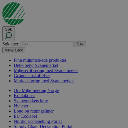
Søk
Søk etter:
Meny
Lukk
Finn miljømerkede produkter
Dette betyr Svanemerket
Miljøsertifisering med Svanemerket
Grønne anskaffelser
Markedsføring med Svanemerket
Om Miljømerking Norge
Kontakt oss
Svanemerkets krav
Nyheter
Logo og retningslinjer
EU Ecolabel
Nordic Ecolabelling Portal
Supply Chain Declaration Portal