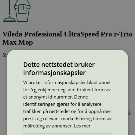
Vileda Professional UltraSpeed Pro r-Trio
Max Mop
Sist oppdatert
28 mai 2025
Dette nettstedet bruker
Strekkode (GTIN):
4023103242227
informasjonskapsler
Vis alle GTIN
Vis færre GTIN
Type:
Mikrofibermopp
Vi bruker informasjonskapsler blant annet
Lisensnummer:
4083 0006
(
4083 0068
)
for å gjenkjenne deg som bruker i form av
Miljømerke:
Svanemerket
et anonymt id-nummer. Denne
Merkevare:
Vileda Professional
identifiseringen gjøres for å analysere
Merkevare nettside:
https://www.vileda-professional.dk/
trafikken på nettstedet og for å oppnå mer
Lisensinnehaver:
Freudenberg Home and Cleaning Solutions
Oy
presis og relevant markedsføring i form av
Lisensinnehaver nettside:
http://www.vileda.fi
målretting av annonser.
Les mer
Tilgjengelig i:
Island, Norge, Sverige, Finland, Danmark,
Utenfor Norden