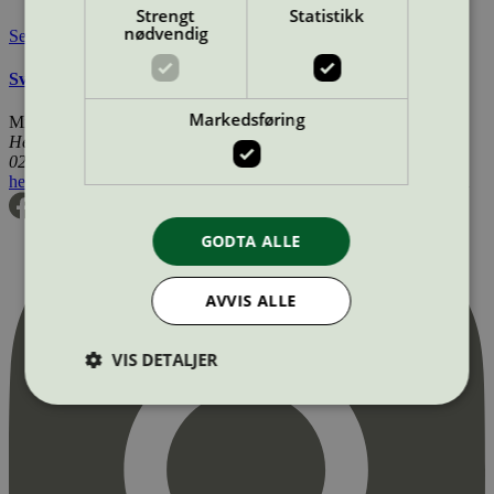
Strengt
Statistikk
nødvendig
Se også
Svanemerkets krav til mikrofiberklut og -mopp
Markedsføring
Miljømerking Norge
Henrik Ibsens gate 20
0255 Oslo
hei@svanemerket.no
Tlf:
24 14 46 00
Org. nr: 971 279 362 MVA
GODTA ALLE
AVVIS ALLE
VIS DETALJER
Strengt nødvendig
Statistikk
Markedsføring