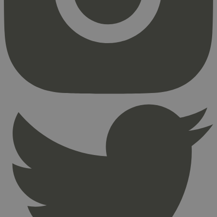
Strengt nødvendige informasjonskapsler tillater
kjernefunksjoner på nettstedet, som
brukerinnlogging og kontoadministrasjon.
Nettstedet kan ikke brukes riktig uten strengt
nødvendige informasjonskapsler.
Provider
/
Navn
Utløpsdato
Domene
_hjAbsoluteSessionInProgress
29
Hotjar Ltd
minutter
.svanemerket.no
54
sekunder
_hjFirstSeen
29
Hotjar Ltd
minutter
.svanemerket.no
54
sekunder
pageviewCount
.svanemerket.no
Sesjon
nelapi-product-archive-filters
svanemerket.no
4 dager 4