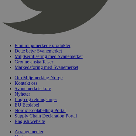
timer
nelapi-last-visited-category
svanemerket.no
4 dager 4
timer
wordpress_test_cookie
Sesjon
Automattic
Inc.
svanemerket.no
Finn miljømerkede produkter
Dette betyr Svanemerket
_hjIncludedInPageviewSample
2 minutter
Hotjar Ltd
Miljøsertifisering med Svanemerket
svanemerket.no
Grønne anskaffelser
Markedsføring med Svanemerket
Om Miljømerking Norge
Kontakt oss
Svanemerkets krav
Nyheter
Logo og retningslinjer
EU Ecolabel
Nordic Ecolabelling Portal
Supply Chain Declaration Portal
Provider
/
Navn
Utløpsdato
Beskrivelse
English website
Domene
_gat_UA-
.svanemerket.no
54
Dette er en 
Arrangementer
Provider
/
Navn
Utløpsdato
Beskrivels
33776333-1
sekunder
informasjons