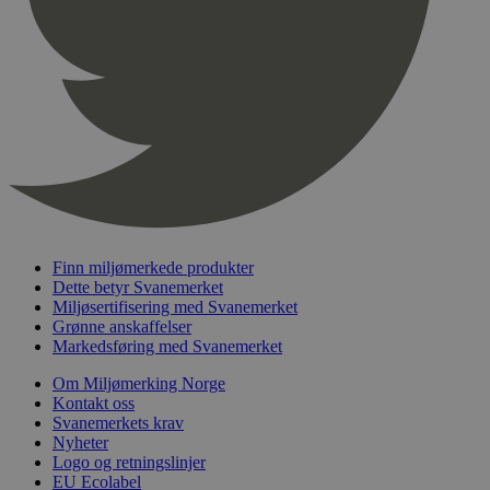
pageviewCount
.svanemerket.no
Sesjon
nelapi-product-archive-filters
svanemerket.no
4 dager 4
timer
nelapi-last-visited-category
svanemerket.no
4 dager 4
timer
wordpress_test_cookie
Sesjon
Automattic
Inc.
svanemerket.no
_hjIncludedInPageviewSample
2 minutter
Hotjar Ltd
Finn miljømerkede produkter
svanemerket.no
Dette betyr Svanemerket
Miljøsertifisering med Svanemerket
Grønne anskaffelser
Markedsføring med Svanemerket
Om Miljømerking Norge
Kontakt oss
Svanemerkets krav
Nyheter
Logo og retningslinjer
Provider
/
EU Ecolabel
Navn
Utløpsdato
Beskrivelse