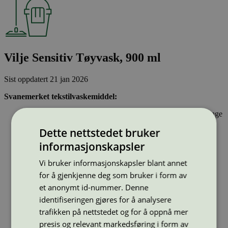
Vilje Sensitiv Tøyvask, 900 ml
Sist oppdatert
21 jan 2026
Svanemerket tekstilvaskemiddel:
Inneholder stoffer som har gjennomgått Svanemerkets strenge
kjemikaliekontroll, som tar hensyn til både helse og miljø.
Dette nettstedet bruker
Er konsentrert og effektivt
Har emballasje som består av gjenvunnet materiale og er
informasjonskapsler
utformet for en sirkulær økonomi
Vi bruker informasjonskapsler blant annet
for å gjenkjenne deg som bruker i form av
Strekkode (GTIN):
7035620058752
et anonymt id-nummer. Denne
Vis alle GTIN
Vis færre GTIN
identifiseringen gjøres for å analysere
Type:
Tekstilvaskemiddel
trafikken på nettstedet og for å oppnå mer
Lisensnummer:
5006 0156
presis og relevant markedsføring i form av
Miljømerke:
Svanemerket