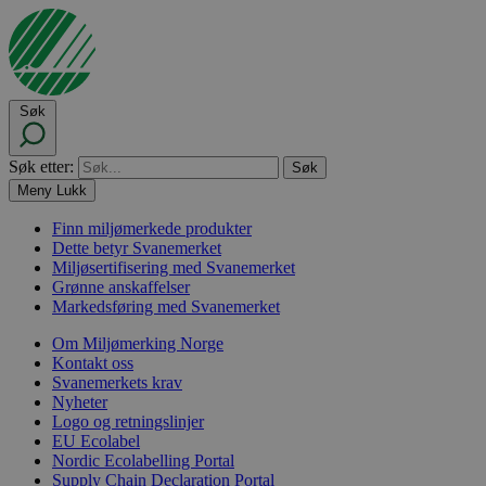
Søk
Søk etter:
Meny
Lukk
Finn miljømerkede produkter
Dette betyr Svanemerket
Miljøsertifisering med Svanemerket
Grønne anskaffelser
Markedsføring med Svanemerket
Om Miljømerking Norge
Kontakt oss
Svanemerkets krav
Nyheter
Logo og retningslinjer
EU Ecolabel
Nordic Ecolabelling Portal
Supply Chain Declaration Portal