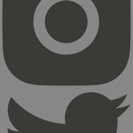
Strengt nødvendig
Statistikk
Markedsføring
Strengt nødvendige informasjonskapsler tillater
kjernefunksjoner på nettstedet, som
brukerinnlogging og kontoadministrasjon.
Nettstedet kan ikke brukes riktig uten strengt
nødvendige informasjonskapsler.
Provider
/
Navn
Utløpsdato
Domene
_hjAbsoluteSessionInProgress
29
Hotjar Ltd
minutter
.svanemerket.no
54
sekunder
_hjFirstSeen
29
Hotjar Ltd
minutter
.svanemerket.no
54
sekunder