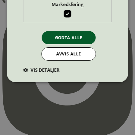
Markedsføring
GODTA ALLE
AVVIS ALLE
VIS DETALJER
Strengt nødvendig
Statistikk
Markedsføring
Strengt nødvendige informasjonskapsler tillater
kjernefunksjoner på nettstedet, som
brukerinnlogging og kontoadministrasjon.
Nettstedet kan ikke brukes riktig uten strengt
nødvendige informasjonskapsler.