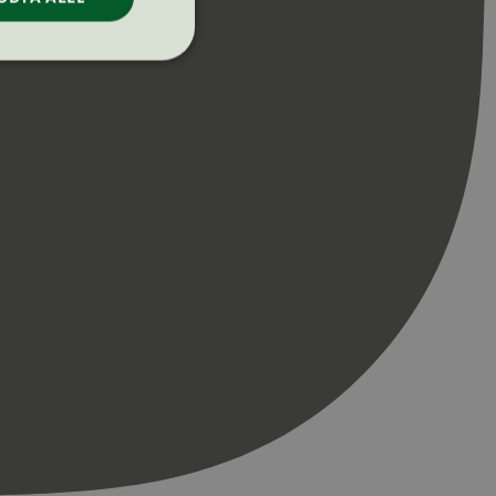
ontoadministrasjon.
re begynnelsen på
er. Den inneholder
re begynnelsen på
er. Den inneholder