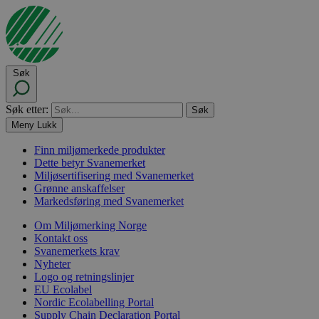
Søk
Søk etter:
Meny
Lukk
Finn miljømerkede produkter
Dette betyr Svanemerket
Miljøsertifisering med Svanemerket
Grønne anskaffelser
Markedsføring med Svanemerket
Om Miljømerking Norge
Kontakt oss
Svanemerkets krav
Nyheter
Logo og retningslinjer
EU Ecolabel
Nordic Ecolabelling Portal
Supply Chain Declaration Portal