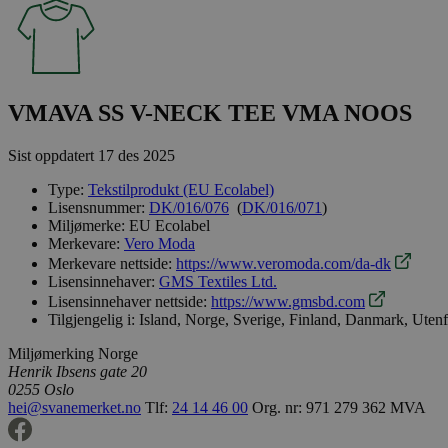
VMAVA SS V-NECK TEE VMA NOOS
Sist oppdatert
17 des 2025
Type:
Tekstilprodukt (EU Ecolabel)
Lisensnummer:
DK/016/076
(
DK/016/071
)
Miljømerke:
EU Ecolabel
Merkevare:
Vero Moda
Merkevare nettside:
https://www.veromoda.com/da-dk
Lisensinnehaver:
GMS Textiles Ltd.
Lisensinnehaver nettside:
https://www.gmsbd.com
Tilgjengelig i:
Island, Norge, Sverige, Finland, Danmark, Uten
Miljømerking Norge
Henrik Ibsens gate 20
0255 Oslo
hei@svanemerket.no
Tlf:
24 14 46 00
Org. nr: 971 279 362 MVA