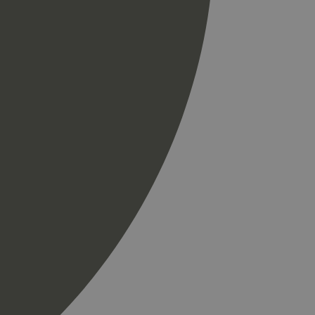
til å skille unike
r som en
spørsel på et
og kampanjedata for
ics. Den lagrer og
ukes til å telle og