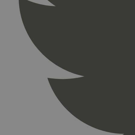
_gid
_ga_PHYYHD0E0G