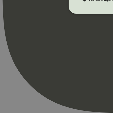
Strengt nødvendige i
Nettstedet kan ikke b
Navn
_hjAbsoluteSession
_hjFirstSeen
pageviewCount
nelapi-product-archi
nelapi-last-visited-