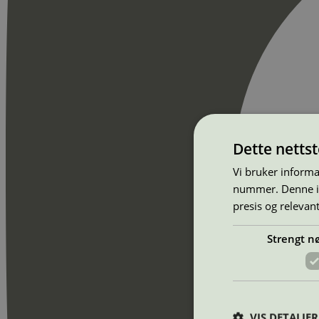
Dette netts
Vi bruker informa
nummer. Denne ide
presis og relevan
Strengt n
VIS DETALJER