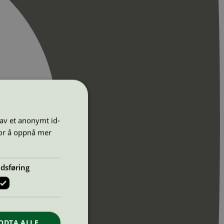
 av et anonymt id-
for å oppnå mer
dsføring
ODTA ALLE